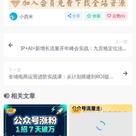
小西米
分享
收藏
点赞(
0
)
上一篇
IP+AI+新增长流量开年峰会实战：九宫格定位法加
选题九言格，借AI力量实现流量破局
下一篇
全域电商运营进阶实战课：从计划搭建到ROI提
升，解决投放低效流量不稳难题
相关文章
VIP
VIP