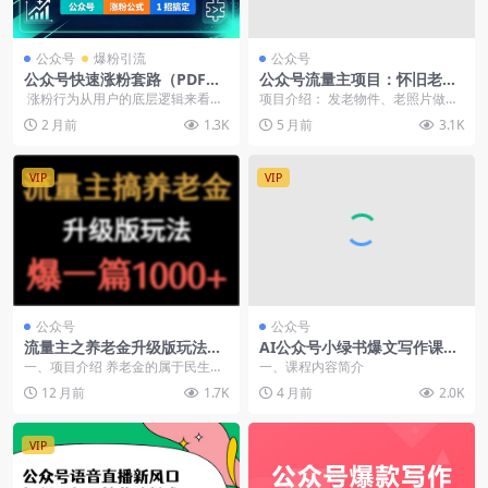
公众号
爆粉引流
公众号
公众号快速涨粉套路（PDF教
公众号流量主项目：怀旧老物
程）
件赛道，小白轻松上手，收益
涨粉行为从用户的底层逻辑来看，
项目介绍： 发老物件、老照片做公
稳步涨
实际上是用户心理学，满足用户的
众号流量主，小白也能轻松上手，
2 月前
1.3K
5 月前
3.1K
朋友圈情...
坚持做收益还能稳步...
VIP
VIP
公众号
公众号
流量主之养老金升级版玩法，
AI公众号小绿书爆文写作课：
爆一篇收益1000+
OpenClaw小龙虾云端部署
一、项目介绍 养老金的属于民生领
一、课程内容简介
+自动选题发布，矩阵运营轻
域，它的客单价是非常高的，万字
12 月前
1.7K
4 月前
2.0K
松获取流量主收益（飞书文档
阅读可能就是100...
课程）
VIP