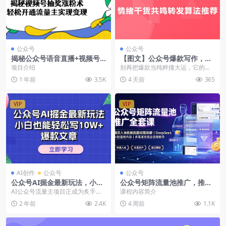
公众号
公众号
揭秘公众号语音直播+视频号
【图文】公众号爆款写作，情
抽奖，快速涨粉新风口，轻松
绪干货共鸣转发算法推荐
项目介绍
别再把爆款当纯粹撞大运，它的本
开通流量主实现变现【飞书文
质是帮算法一路闯关，进入越来越
1 年前
3.5K
4 天前
365
档教程】
大的推荐流量池系统推...
VIP
VIP
AI创作
公众号
公众号
公众号AI掘金最新玩法，小白
公众号矩阵流量池推广，推流
也能轻松写10W+爆款文章
机制流量入口入池标准矩阵账
AI公众号流量主项目正成为炙手可
课程内容简介
号打标签
热的新风口，而许多人都尚未意识
2 年前
2.4K
4 周前
1.1K
到公众号已经跻身公...