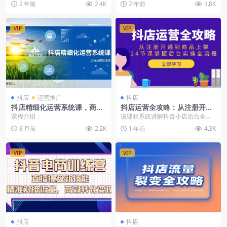
2 年前
2.4K
2 年前
3.8K
播间进阶玩法课程内容...
VIP
VIP
抖店
运营推广
抖店
抖店精细化运营系统课，商品
抖店运营全攻略：从注册开通
卡优化、达人建联、千川投
到商品上架，24节课掌握后台
课程介绍：
该课程系统讲解抖音小店后台全流
放，全方位提效增润
实操全流程
程运营，包含店铺开通、商品上
8 月前
2.2K
1 年前
4.3K
架、营销活动、售后处理...
VIP
VIP
抖店
抖店