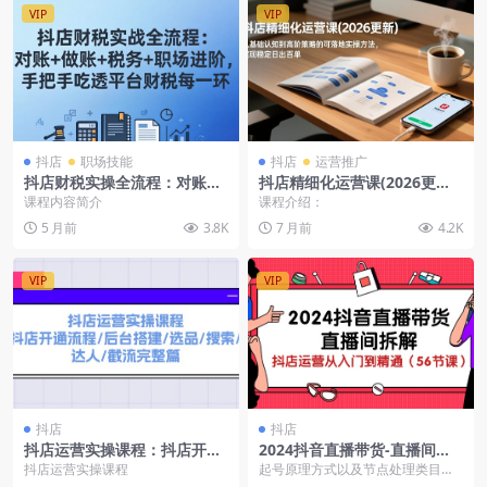
VIP
VIP
抖店
职场技能
抖店
运营推广
抖店财税实操全流程：对账
抖店精细化运营课(2026更
+做账+税务+职场进阶，专为
新)，从基础认知到高阶策略的
课程内容简介
课程介绍：
抖店财税从业者打造
可落地实操方法，实现稳定日
5 月前
3.8K
7 月前
4.2K
出百单
VIP
VIP
抖店
抖店
抖店运营实操课程：抖店开通
2024抖音直播带货-直播间拆
流程/后台搭建/选品/搜索/达
解：抖店运营从入门到精通
抖店运营实操课程
起号原理方式以及节点处理类目的
人/截流完整篇
（56节课）
选择选品思路付费流量投放原理直