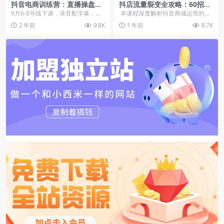
抖音电商训练营：直播操盘新
抖店流量裂变全攻略：60招打
技能，精准对接流量，高效转
通商城搜索推荐付费流量矩阵
9月6-8号线下课，录音配字幕，总
本课程深度解析抖音商城运营的三
化变现
共20小时
大核心系统，涵盖猜你喜欢流量入
2 年前
9.8K
1 年前
8.7K
池、搜索...