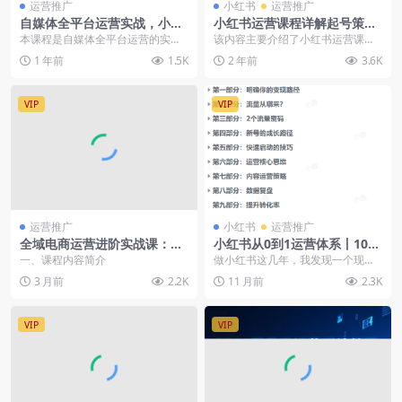
运营推广
小红书
运营推广
自媒体全平台运营实战，小红
小红书运营课程详解起号策划
书百家号视频号多平台变现全
与变现方法
本课程是自媒体全平台运营的实战
该内容主要介绍了小红书运营课
流程
训练体系，系统覆盖小红书/百家号/
程，涵盖了从买课前后的准备到小
1 年前
1.5K
2 年前
3.6K
视频号等主流平台...
红书基础知识和运营规则...
VIP
VIP
运营推广
小红书
运营推广
全域电商运营进阶实战课：从
小红书从0到1运营体系丨10大
计划搭建到ROI提升，解决投
核心模块，新手照做也能快速
一、课程内容简介
做小红书这几年，我发现一个现
放低效流量不稳难题
上手（飞书文档教程）
象：很多人都在自媒体上学如何做
3 月前
2.2K
11 月前
2.3K
自媒体……学得非常零散...
VIP
VIP