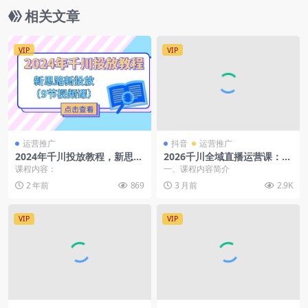
相关文章
VIP
VIP
运营推广
抖音
运营推广
2024年千川投放教程，新思路
2026千川全域直播运营课：单
+新投放（9节视频课）
品多品带货+商品卡放量实
课程内容：
一、课程内容简介
操，拆解投流底层逻辑实现高
2 年前
869
3 月前
2.9K
效转化
VIP
VIP