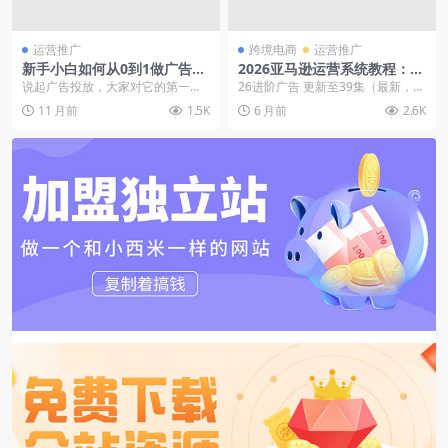
运营推广
跨境电商
运营推广
新手小白如何从0到1做广告投
2026亚马逊运营系统教程：从
放获客(纯干货分享)
市场洞察、产品开发到广告投
说起广告投放，大家对它的第一印
26进阶广告 更新至39集（最新，后
放、店铺运营的完整闭环解决
象，就是烧钱，觉得只有大机构、
续也更新） 2025市场分析及选品
11 月前
1.5K
6 月前
2.6K
方案
大主播才会这么玩，实...
更新至8...