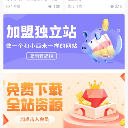
000元！【飞书文档教程】
放，实体店单月盈利破10万
款账号并实现变现？今天，我将分
1 年前
1.8K
6 月前
3.1K
享一个成功案例：通过...