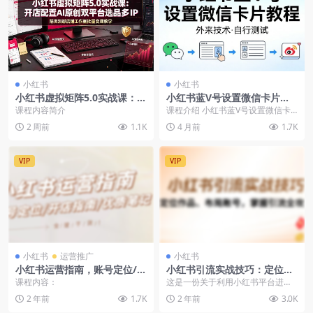
小红书
小红书
小红书虚拟矩阵5.0实战课：开
小红书蓝V号设置微信卡片教
店配置AI原创蓝海选品违规规
程，自行测试！
课程内容简介
课程介绍 小红书蓝V号设置微信卡
避批量搬款变现教学
片教程 外来技术，自行测试 会员可
2 周前
1.1K
4 月前
1.7K
免费获取全站资...
VIP
VIP
小红书
运营推广
小红书
小红书运营指南，账号定位/开
小红书引流实战技巧：定位作
店指南/优质笔记/没有套路，
品、布局账号，掌握引流全攻
课程内容：
这是一份关于利用小红书平台进行
全是经验
略
引流和招募代理的课程，内容涵盖
2 年前
1.7K
2 年前
3.0K
了小红书零售端的定位...