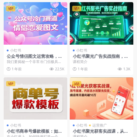
VIP
VIP
小红书
小红书
公众号情侣图文运营攻略，冷
小红书聚光广告实战指南，从
门赛道涨粉技巧，恋爱内容变
0搭建到放量策略，低成本获
我们要揭秘一个非常冷门但极具潜
课程简介
现方法
客全流程解析
力的赛道——情侣恋爱图文。你可
1 年前
22.5K
1 年前
1.3K
能不知道，这个赛道已...
VIP
VIP
小红书
小红书
运营推广
小红书商单号爆款模板：如何
小红书聚光获客实战课，从账
7天涨粉1000+，单月收入超2
号基建、内容流水到聚光投
在小红书上，如何快速打造一个爆
课程简介