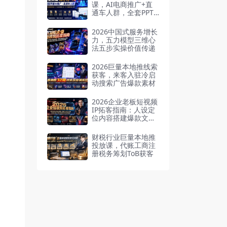
课，AI电商推广+直
通车人群，全套PPT+
SOP思维导图资料包
2026中国式服务增长
力，五力模型三维心
法五步实操价值传递
2026巨量本地推线索
获客，来客入驻冷启
动搜索广告爆款素材
2026企业老板短视频
IP拓客指南：人设定
位内容搭建爆款文案
镜头引导，打通公域
引流私域成交完整获
财税行业巨量本地推
客链路
投放课，代账工商注
册税务筹划ToB获客