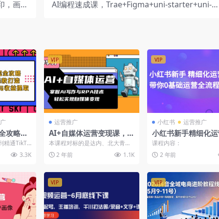
印，画质
AI编程速成课，Trae+Figma+uni-starter+uni-a
无损
dmin，咖啡点餐小程序全项目开发
VIP
VIP
广
运营推广
小红书
运营推广
现全攻略：
AI+自媒体运营变现课，掌
小红书新手精细化运
款打造，
握AI写作与RPA技术，轻
程，带你0基础运营
通TikTo
本课程对标的是达内、北大青鸟
课程内容：
建站与收益
松实现自媒体变现
（41节视频课）
盖手机设置、
这类业内顶尖职业培训机构的同
3.3K
2 年前
1.1K
2 年前
类课程。自媒体的写作，已...
VIP
VIP