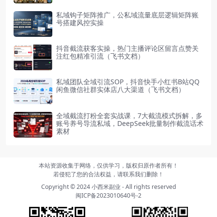
私域钩子矩阵推广，公私域流量底层逻辑矩阵账
号搭建风控实操
抖音截流获客实操，热门主播评论区留言点赞关
注红包精准引流（飞书文档）
私域团队全域引流SOP，抖音快手小红书B站QQ
闲鱼微信社群实体店八大渠道（飞书文档）
全域截流打粉全套实战课，7大截流模式拆解，多
账号养号导流私域，DeepSeek批量制作截流话术
素材
本站资源收集于网络，仅供学习，版权归原作者所有！
若侵犯了您的合法权益，请联系我们删除！
Copyright © 2024
小西米副业
- All rights reserved
闽ICP备2023010640号-2