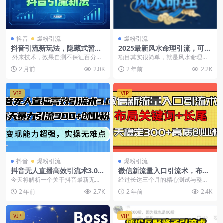
抖音
爆粉引流
爆粉引流
抖音引流新玩法，隐藏式暂停
2025最新风水命理引流，可矩
留钩子（飞书文档教程）
阵工作室
外来技术，效果自测不保证百分百
项目其实很简单，就是风水命理测
可以 会员可免费获取全站资...
算赚收益，包含的有:八字、运势财
2 月前
2.0K
2 年前
2.2K
运、婚姻、吉日等等...
VIP
VIP
抖音
爆粉引流
爆粉引流
抖音无人直播高效引流术3.0，
微信新流量入口引流术，布局
每天暴力引流300+创业粉，变
关键词+长尾，每天稳定300
今天将解析一个关于抖音最新无人
经过长达三个月的精心测试与整
现能力超强
+高质创业粉！
直播引流创业粉
理，我终于为大家呈现了这篇详尽
2 年前
2.7K
2 年前
2.4K
的问一问精准引流教程。...
VIP
VIP