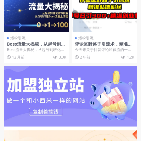
爆粉引流
爆粉引流
Boss流量大揭秘，从起号到转
评论区野路子引流术，精准私
化细节拆解，从0到1打造Boss
信粉丝，单号日引流300+精准
Boss流量大揭秘，从起号到转化细
今天来关于抖音评论区截流的一个
流量全流程
创业粉
节拆解，从0到1打造Boss流量全流
24 年最新的方法。那么看过我课程
12 月前
3.0K
2 年前
1.2K
程 课程内...
的人应该都知道...