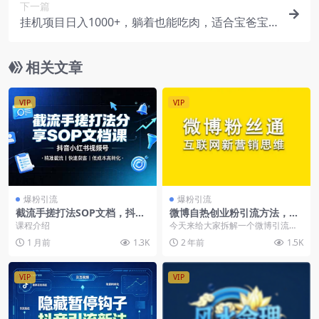
下一篇
挂机项目日入1000+，躺着也能吃肉，适合宝爸宝
妈学生党工作室
相关文章
VIP
VIP
爆粉引流
爆粉引流
截流手搓打法SOP文档，抖音
微博自热创业粉引流方法，不
小红书视频号精准截流低成本
封号Ai洗稿
课程介绍
今天来给大家拆解一个微博引流创
高转化（飞书文档）
业粉的方法，也是我们自己在做的
1 月前
1.3K
2 年前
1.5K
一个引流渠道，而且这...
VIP
VIP