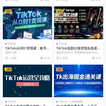
VIP
VIP
TikTok
TikTok
TikTok从0到1变现课，账号注
TikTok短剧出海变现实战课：
册全流程，爆款内容制作与矩
IAA广告分账+IAP付费变现
课程大纲
课程内容简介 本课程系统教学2026
阵运营
+账号搭建+平台规则+回款全
年TikTok短剧出海从账号搭建、平
1 年前
5.7K
2 天前
518
流程
台规则、...
VIP
VIP
TikTok
TikTok
跨境电商