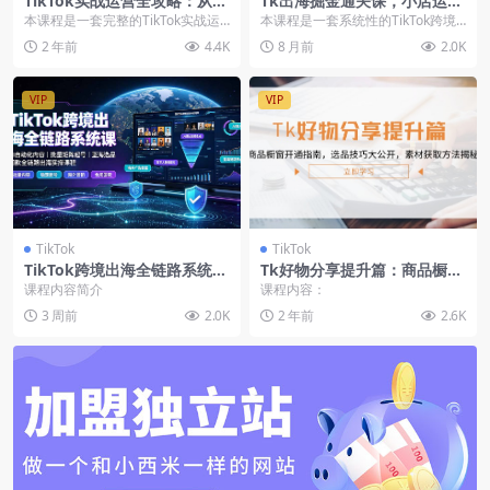
TikTok实战运营全攻略：从下
Tk出海掘金通关课，小店运
载软件到变现，抖音海外版实
营、直播带货、广告投流，打
本课程是一套完整的TikTok实战运
本课程是一套系统性的TikTok跨境
操教程
通全链路盈利闭环
营教程，从基础的注册、下载软件
电商全链路实战教程，旨在帮助学
2 年前
4.4K
8 月前
2.0K
到变现策略，全...
员从零开始打通...
VIP
VIP
TikTok
TikTok
TikTok跨境出海全链路系统实
Tk好物分享提升篇：商品橱窗
操课：AI自动化内容，批量矩
开通指南，选品技巧大公开，
课程内容简介
课程内容：
阵起号，蓝海选品回款-2026
素材获取方法揭秘
3 周前
2.0K
2 年前
2.6K
年7月