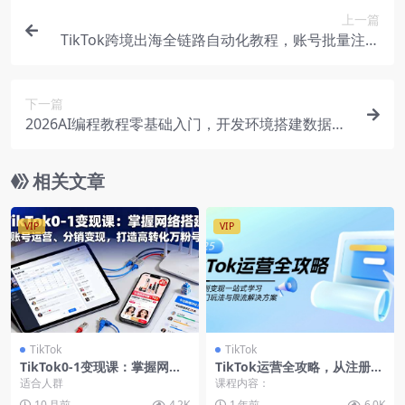
上一篇
TikTok跨境出海全链路自动化教程，账号批量注册
AI起号选品变现，从流量获取到留量转化完整闭环
下一篇
2026AI编程教程零基础入门，开发环境搭建数据库
配置前后端代码到小程序审核上线
相关文章
VIP
VIP
TikTok
TikTok
TikTok0-1变现课：掌握网络
TikTok运营全攻略，从注册到
搭建、账号运营、分销变现，
变现一站式学习，揭秘热门玩
适合人群
课程内容：
打造高转化万粉号
法与限流解决方案
10 月前
4.2K
1 年前
6.0K