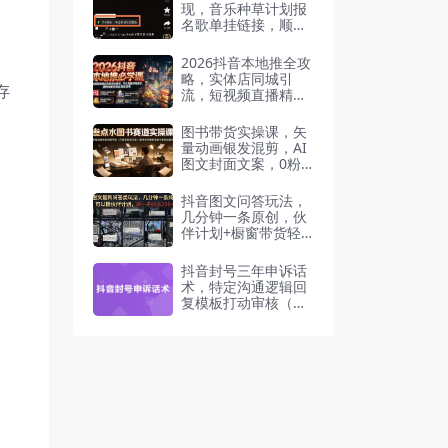
现，音乐种草计划报
名歌单挂链接，顺手
赚点零花钱
2026抖音本地推全攻
略，实体店同城引
存
流，短视频直播精准
投放低成本获客
图书带货实操课，矢
量动画银发混剪，AI
图文封面文案，0粉
开橱窗
抖音图文问答玩法，
几分钟一条原创，伙
伴计划+橱窗带货轻
松变现
抖音封号三年申诉话
术，特定沟通逻辑回
复模板打动审核（飞
书文档）