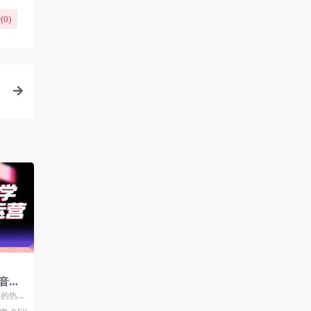
(
0
)
+
音账
模块
的热门
作者