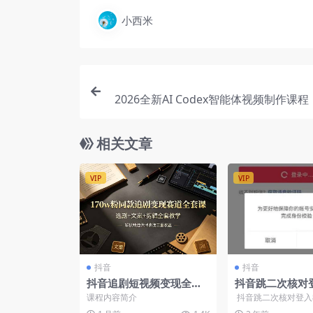
小西米
2026全新AI Codex智能体视频制作课
搭建改造实操，低成本打造自动化
相关文章
VIP
VIP
抖音
抖音
抖音追剧短视频变现全
抖音跳二次核对
套，账号定位素材筛选爆
os版【图片教程
课程内容简介
抖音跳二次核对登入教
款文案剪辑多重收益-更新
会员可免费获取全站资源