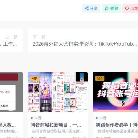
分享
收藏
点赞
上一篇
下一篇
程，工作流
2026海外红人营销实理论课：TikTok+YouTube
内容账号
Instagram三大平台算法与底层逻辑全拆解
VIP
VIP
抖音
抖音
登入教程i
抖音商城拉新项目，一单
舞蹈创作者必学！抖
】
最高收益可达到40
号运营全攻略，四大
程ios版
在抖音商城拉取新用户买东西，
舞蹈领域始终是备受关注
解锁多元变现密码
，...
一单最高收益40，老用户几个月
赛道。然而，许多舞蹈创