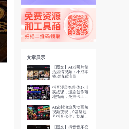
文章展示
【图文】AI老照片复
活温情视频：小成本
撬动情感流量
抖音漫剧智能体skill
实战课，漫剧创作落
地指南，免抽卡工作
流配套全套提示词素
材
AI农村治愈风动画短
视频变现，0基础起
号抖音伙伴计划精选
涨粉
【图文】抖音音乐变