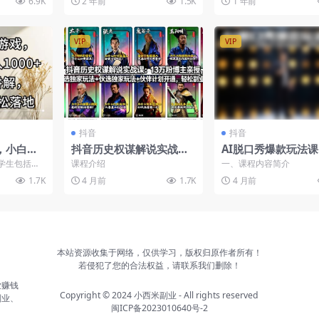
6.9K
2 年前
1.5K
1 年前
没有在商城...
空...
VIP
VIP
抖音
抖音
，小白轻
抖音历史权谋解说实战
AI脱口秀爆款玩法
需要真人讲
课：不露脸不拍摄，学会
梦AI生成角色图，
学生包括一
课程介绍
一、课程内容简介
松落地
写钩子+控节奏+抓人性，
养号到成片制作全拆
人的吸引力
1.7K
4 月前
1.7K
4 月前
打...
轻松拿伙伴计划+精选双重
（飞书文档教程）
收益
本站资源收集于网络，仅供学习，版权归原作者所有！
若侵犯了您的合法权益，请联系我们删除！
业赚钱
Copyright © 2024
小西米副业
- All rights reserved
副业、
闽ICP备2023010640号-2