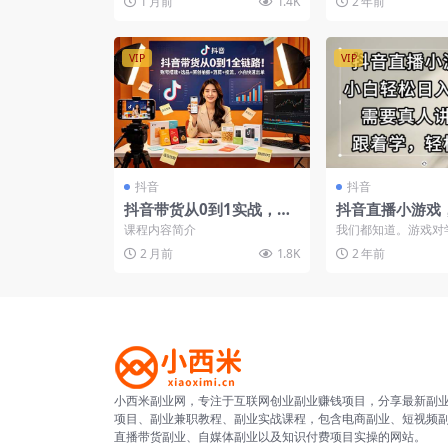
1 月前
1.4K
2 年前
VIP
VIP
抖音
抖音
抖音带货从0到1实战，认
抖音直播小游戏
知定位账号运营拍摄混剪
松日入1000+
课程内容简介
我们都知道。游戏对
投流图文选品全覆盖
解，跟着学，轻
些喜欢打游戏的年轻
2 月前
1.8K
2 年前
还是很大，大型游戏懒得
小西米副业网，专注于互联网创业副业赚钱项目，分享最新副
项目、副业兼职教程、副业实战课程，包含电商副业、短视频
直播带货副业、自媒体副业以及知识付费项目实操的网站。