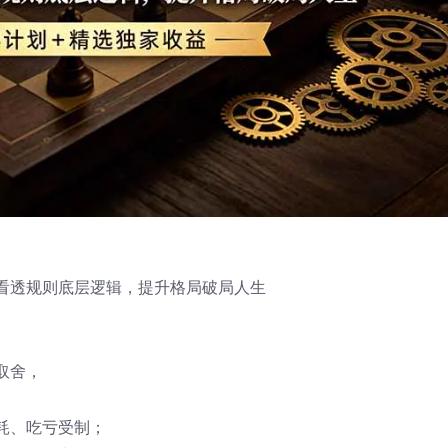
看透规则底层逻辑，提升格局破局人生
取舍，
。
耗、吃亏受制；