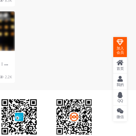
8.5K
加入
会员
课：即
从注册
首页
解
2.2K
我的
QQ
微信