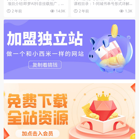
粉丝就可以做，小白实操日入
轻松玩赚的书单项目 文字+导
项目介绍:即梦AI抖音挂载抵广，5
课程目录：1-同城书单号形式详解2
上k
图+实操
元/单点击直接下载，缩短变现路径
-账号快速搭建3-剪辑制作实操4-简
2 年前
14.9K
2 年前
1.3K
&...
单快速拍摄...