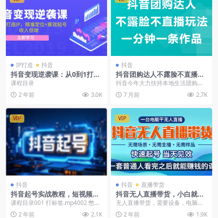
IP打造
抖音
抖音
抖音变现逆袭课：从0到1打造
抖音团购达人不露脸不直播玩
IP，精准定位+高效起号，收
法，一分钟一条作品
课程目录
抖音今年大力扶持本地生活团购，
入倍增
吃喝玩乐自带流量，商家们纷纷入
2 年前
3.0K
7 月前
2.7K
驻，带来了巨大的赚钱...
VIP
VIP
抖音
抖音
直播带货
抖音起号实战教程，短视频与
抖音无人直播带货，小白就可
直播间的联动效应
以轻松上手，真正实现月入过
课程目录001 打标签.mp4002 憋峰
无人直播带货，需要设备，电脑，
万的项目
值.mp4003 抖音考核什么数据~数...
抖音账号，摄像头，通过我们无人
2 年前
2.1K
2 年前
1.9K
技术实现了不用露脸，...