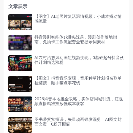
文章展示
【图文】AI老照片复活温情视频：小成本撬动情
感流量
抖音漫剧智能体skill实战课，漫剧创作落地指
南，免抽卡工作流配套全套提示词素材
AI农村治愈风动画短视频变现，0基础起号抖音伙
伴计划精选涨粉
【图文】抖音音乐变现，音乐种草计划报名歌单
挂链接，顺手赚点零花钱
2026抖音本地推全攻略，实体店同城引流，短视
频直播精准投放低成本获客
图书带货实操课，矢量动画银发混剪，AI图文封
面文案，0粉开橱窗