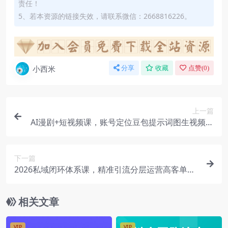
责任！
5、若本资源的链接失效，请联系微信：2668816226。
小西米
分享
收藏
点赞(
0
)
上一篇
AI漫剧+短视频课，账号定位豆包提示词图生视频首
尾帧剪映
下一篇
2026私域闭环体系课，精准引流分层运营高客单成
交复购裂变
相关文章
VIP
VIP