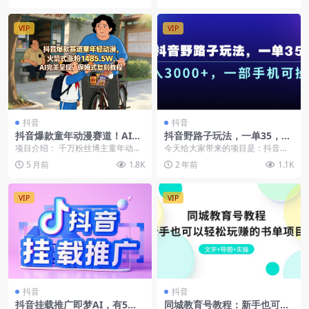
VIP
VIP
抖音
抖音
抖音爆款童年动漫赛道！AI制
抖音野路子玩法，一单35，日
作童年趣味故事，满满的回忆
入3000+，一部手机可操作
项目介绍： 千万粉丝博主童年动漫
今天给大家带来的项目是：抖音野
杀，流量超级猛
玩法，以童年趣味故事背景为题
路子玩法，一单35.日入3000+，一
5 月前
1.8K
2 年前
1.1K
材，流量超级猛，满满...
部手机可操作...
VIP
VIP
抖音
抖音
抖音挂载推广即梦AI，有5个
同城教育号教程：新手也可以