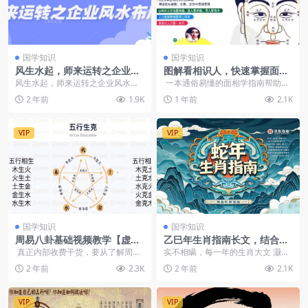
国学知识
国学知识
风生水起，师来运转之企业风
图解看相识人，快速掌握面相
水布局
学，一分钟识破人心
风生水起，师来运转之企业风水布
一本通俗易懂的面相学指南帮助你
局（1）├┈风生水起，师来运转之
通过五官特征快速判断一个人的性
2 年前
1.9K
1 年前
2.1K
企业风水布局（2）...
格、运势...
VIP
VIP
国学知识
国学知识
周易八卦基础视频教学【虚拟
乙巳年生肖指南长文，结合大
资源】
环境与生肖，字字精华，助你
真正内部收费干货，要从了解周易
实不相瞒，每一年的生肖大文 灏泽
财福顺利迎接好运【虚拟资
开始，全程24集，看完基本入门，
在撰写时都会颇感压力，因为这里
2 年前
2.3K
2 年前
2.1K
源】
保存观...
面涉及到的细节与逻...
VIP
VIP