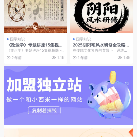
国学知识
国学知识
《改运学》专题讲座15集视频
2025阴阳宅风水研修全攻略：
课
132课时系统掌握堪舆智慧
《改运学》专题讲座15集视频课├
在传统文化复兴的背景下，系统化
【虚拟资源】
┈秘传《改运学》专题讲座第01集.
的风水研习课程成为建筑从业者与
2 年前
1.1K
1 年前
1.4K
mp4├┈秘传...
文化研究者的必修课。...