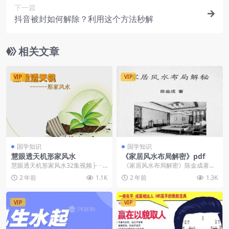
下一篇
抖音被封如何解除？利用这个方法秒解
相关文章
VIP
VIP
国学知识
国学知识
慧眼透天机形家风水
《家居风水布局解密》pdf
慧眼透天机形家风水32集视频├┈1
《家居风水布局解密》陈金成著└
0、物煞之气煞等凶煞.mp4├┈1
┈《家居风水布局解密》陈金成著6
2 年前
1.1K
2 年前
1.3K
1、物煞之白...
9页P...
VIP
VIP