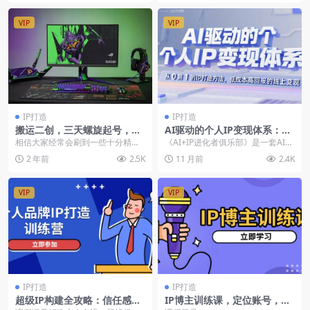
VIP
VIP
IP打造
IP打造
搬运二创，三天螺旋起号，打
AI驱动的个人IP变现体系：从
造一个日赚1k的壁纸IP号
0到1的IP打造方法，低成本高
相信大家经常会刷到一些十分精美
《AI+IP进化者俱乐部》是一套AI驱
回报的线上变现
的壁纸的相关视频，殊不知，这里
动的个人IP变现体系，聚焦小红书
2 年前
2.5K
11 月前
2.4K
面也蕴藏着一些赚钱的...
3.0时代...
VIP
VIP
IP打造
IP打造
超级IP构建全攻略：信任感建
IP博主训练课，定位账号，推