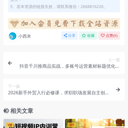
5、若本资源的链接失效，请联系微信：2668816226。
小西米
分享
收藏
点赞(
0
)
上一篇
抖音千川推商品实战，多账号运营素材标题优化商
品卡打品
下一篇
2026新手外贸入行必修课，求职职场发展自主创业
全流程覆盖
相关文章
VIP
VIP