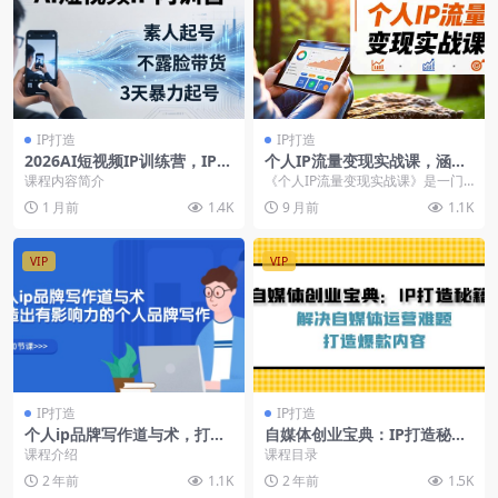
IP打造
IP打造
2026AI短视频IP训练营，IP底
个人IP流量变现实战课，涵盖
层逻辑高价值定位素人起号爆
多平台引流、打造个人IP并实
课程内容简介
《个人IP流量变现实战课》是一门
款文案
现稳定流量变现
聚焦流量获取（知乎/微信/B站养号
1 月前
1.4K
9 月前
1.1K
与内容创作）、...
VIP
VIP
IP打造
IP打造
个人ip品牌写作道与术，打造
自媒体创业宝典：IP打造秘
出有影响力的个人品牌写作
籍，解决自媒体运营难题，打
课程介绍
课程目录
（10节课）
造爆款内容
2 年前
1.1K
2 年前
1.5K