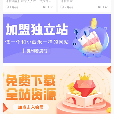
立+社群裂变，爆款内容与品
荐热门赛道，搭建涨粉架构，
课程涵盖打造个人人设、寻找优质
课程目录
牌溢价实战
拍出更吸粉视频
付费群、社群运营与变现等内容，
1 年前
1.8K
2 年前
1.4K
通过每天的任务实践，...