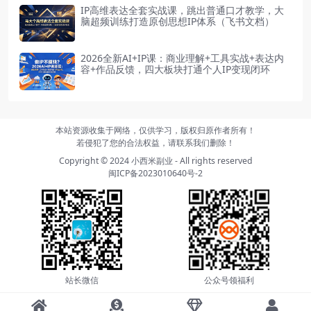
IP高维表达全套实战课，跳出普通口才教学，大
脑超频训练打造原创思想IP体系（飞书文档）
2026全新AI+IP课：商业理解+工具实战+表达内
容+作品反馈，四大板块打通个人IP变现闭环
本站资源收集于网络，仅供学习，版权归原作者所有！
若侵犯了您的合法权益，请联系我们删除！
Copyright © 2024
小西米副业
- All rights reserved
闽ICP备2023010640号-2
站长微信
公众号领福利