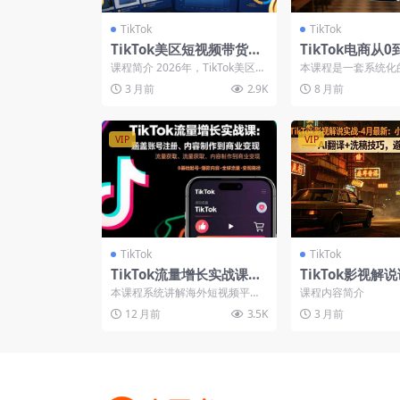
TikTok
TikTok
TikTok美区短视频带货实
TikTok电商从0
战课：掌握规则变动，实
课，市场认知、
课程简介 2026年，TikTok美区电
本课程是一套系统化的T
现持续盈利（PDF文档）
操、达人广告，
商已进入“全域比拼”的深水区。
境电商从零到一实战
3 月前
2.9K
8 月前
平台规则瞬...
帮助国内卖家快速上..
稳赚美金
VIP
VIP
TikTok
TikTok
TikTok流量增长实战课：
TikTok影视解
涵盖账号注册、流量获
题策略+洗稿技巧
本课程系统讲解海外短视频平台
课程内容简介
取、内容制作到商业变现
音+剪辑全流程
（TikTok）运营全流程，涵盖账
12 月前
3.5K
3 月前
号注册（海外ID/...
现-4月最新