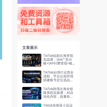
文章展示
TikTok短剧出海变现
实战课：IAA广告分
账+IAP付费变现+账
号搭建+平台规则+回
款全流程
TikTok从0到1运营全
流程，平台认知环境
搭建账号定位选品商
品卡优化运营大促营
销工具
TikTok跨境出海全链
路系统实操课：AI自
动化内容，批量矩阵
起号，蓝海选品回款-
2026年7月
Tiktok东南亚小店运