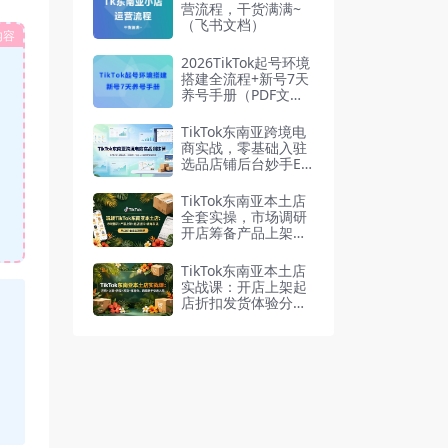
营流程，干货满满~
（飞书文档）
内容
2026TikTok起号环境
搭建全流程+新号7天
养号手册（PDF文
档）
TikTok东南亚跨境电
商实战，零基础入驻
选品店铺后台妙手ER
P商品发布
TikTok东南亚本土店
全套实操，市场调研
开店筹备产品上架起
店折扣发货
TikTok东南亚本土店
实战课：开店上架起
店折扣发货体验分广
告投放到变现