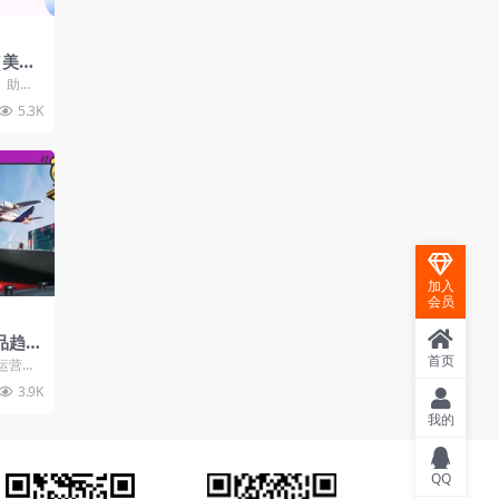
（美
实战
区）助力
全流
，课程
5.3K
加入
会员
选品趋势
实操讲
首页
运营，
出国
运营推
3.9K
.
我的
QQ