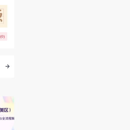
(
0
)