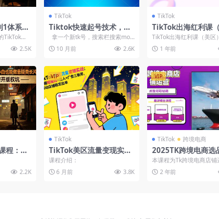
TikTok
TikTok
到1体系
Tiktok快速起号技术，搬
TikTok出海红利课
店铺实
运玩法3-5分钟一条
区）跨境电商新赛道
ikTok跨
拿一个新tk号，搜索栏搜索movi
TikTok出海红利课（美
新手避坑
课，四大变现方式与
指南，旨在
e 系统会推很多切片，...
用户了解出海红利新赛道
2.5K
10 月前
2.6K
1 年前
.
内容包括跨境电商现...
程解析
VIP
VIP
TikTok
TikTok
跨境电商
说课程：选
TikTok美区流量变现实
2025TK跨境电商
+翻译配
战：掌握短视频+达人+广
0到1店铺搭建最全
课程介绍：
本课程为Tk跨境电商店铺
，賺美刀变
告三板斧，驱动店铺稳定
解，轻松在家把货卖
全面覆盖了从店铺入驻到
2.2K
6 月前
3.8K
2 年前
广的各个环节。内容包括..
出单