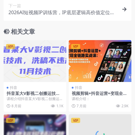
下一篇
2026AI短视频IP训练营，IP底层逻辑高价值定位素
人起号爆款文案
相关文章
VIP
VIP
抖音
抖音
抖音某大V影视二创搬运技
视频剪辑+抖音运营+变现全链
术，洗稿不违规，11月技术
路实战课：从软件基础操作到
课程介绍抖音某大V影视二创搬运技
课程介绍：
高级功能，制作爆款视频并实
术，洗稿不违规，11月技术 会员可
8 月前
1.1K
7 月前
2.9K
现稳定变现
免...
VIP
VIP