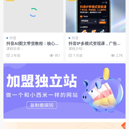
抖音
抖音
抖音AI图文带货教程：核心算
抖音IP多模式变现课，广告分
法/AI技术运用/如何发图文/账
成、种草激励、Live图带货，
课程目录：
课程介绍：
号运营/选品/爆流
开拓多元收入，副业稳定月入
2 年前
951
7 月前
2.7K
过万