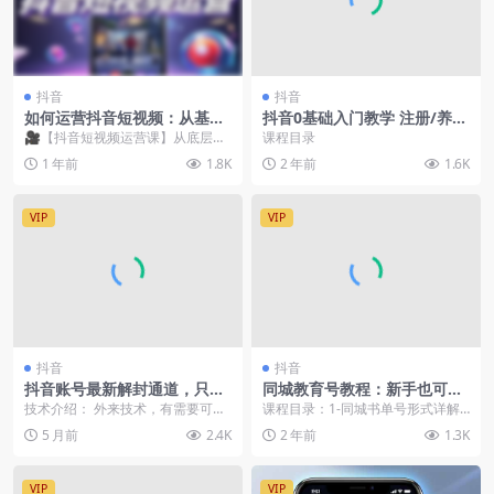
抖音
抖音
如何运营抖音短视频：从基础
抖音0基础入门教学 注册/养
逻辑到精准定位，助力打造热
号/定位/剪辑/剧本拍摄/主播
🎥【抖音短视频运营课】从底层逻
课程目录
门内容
培训/小店变现/28节
辑到核心定位，打造爆款内容！在
1 年前
1.8K
2 年前
1.6K
短视频领域，抖音已经...
VIP
VIP
抖音
抖音
抖音账号最新解封通道，只要
同城教育号教程：新手也可以
能登上就可以解，短至3天长
轻松玩赚的书单项目 文字+导
技术介绍： 外来技术，有需要可以
课程目录：1-同城书单号形式详解2
至永久皆可恢复
图+实操
自己测试，不保证百分百 会员可免
-账号快速搭建3-剪辑制作实操4-简
5 月前
2.4K
2 年前
1.3K
费获取全站资源，...
单快速拍摄...
VIP
VIP