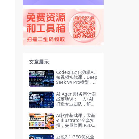
文章展示
Codex自动化剪辑AI
短视频实战课，Deep
Seek V4 Pro模型，封
装Skill+文生图+图生
视频全流程
AI Agent财务审计实
战落地课：一人+AI
打造专业团队，解锁
财务审计自动化全新
工作模式
AI软件基础课，零基
础Illustrator全套实
操，矢量绘图IP3D渲
染配套素材包
豆包2.1 GEO优化全