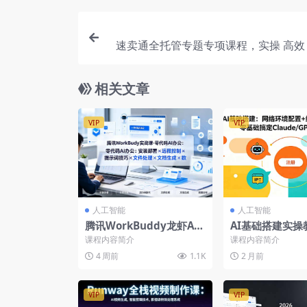
速卖通全托管专题专项课程，实操 高效 
相关文章
VIP
VIP
人工智能
人工智能
腾讯WorkBuddy龙虾AI
AI基础搭建实操
办公实战，安装部署任务
络环境配置+跨境
课程内容简介
课程内容简介
管理远程控制文件处理
号注册，零基础搞
4 周前
1.1K
2 月前
de/GPT注册
VIP
VIP