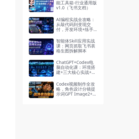
能工具箱-行业通用版
v1.0（飞书文档）
AI编程实战全攻略：
从敲代码到变现交
付，开发环境+练手
项目+商业闭环+跨越
盈利
智能体Skill应用实战
课：网页抓取飞书表
格生图拆解脚本
ChatGPT+Codex电
脑自动化课：环境搭
建+三大核心实战+全
场景应用拓展+AI自
主操控电脑+零基础
Codex视频制作全攻
上手
略，角色设计分镜提
示词GPT Image2+Se
edance2.0