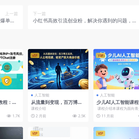
上一篇
下一篇
爆单（1
小红书高效引流创业粉，解决你遇到的问题，日
1节课）
引100粉
VIP
VIP
人工智能
人工智能
教程：网
从流量到变现，百万博主
少儿AI人工智能课
支付+账
实战，一人公司搭建，轻
基础概念逐步深入到
课程介绍
课程介绍本课程为面向青
定Clau
资产放大商业价值
技术，培养全面的A
人工智能启蒙课程，共 23
1.7K
2 月前
2.5K
11 月前
课，采用问...
VIP
VIP