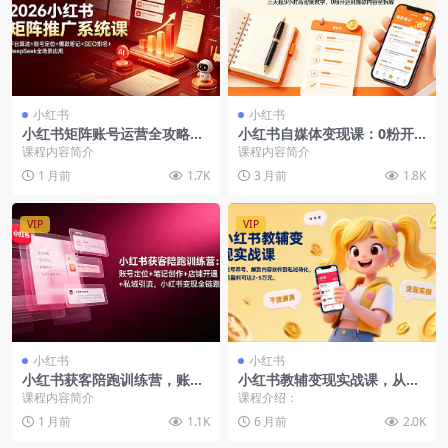
小红书
小红书
小红书矩阵账号运营全攻略，
小红书自媒体变现课：0粉开
流量属性算法推流定位起号选
店+违禁词避坑+直播间搭建，
课程内容简介
课程内容简介
题爆款笔记
系统干货
1 月前
1.7K
3 月前
1.8K
VIP
VIP
小红书
小红书
小红书获客陪跑训练营，账号
小红书教辅变现实战课，从账
搭建变现全链路，从0到1打造
号养号、爆款内容创作到私域
课程内容简介
课程介绍：
赚钱账号
转化，单月盈利可达2-5万元
1 月前
1.1K
6 月前
2.0K