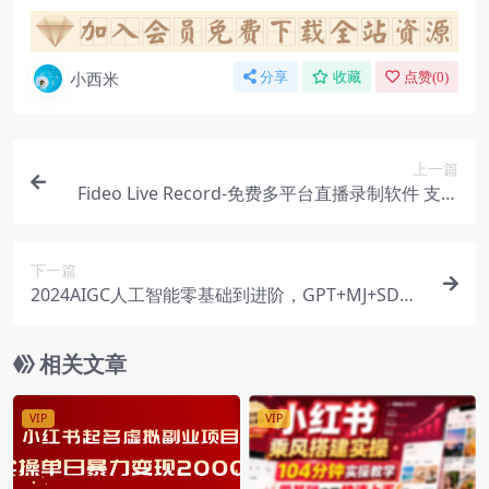
小西米
分享
收藏
点赞(
0
)
上一篇
Fideo Live Record-免费多平台直播录制软件 支持
监控直播
下一篇
2024AIGC人工智能零基础到进阶，GPT+MJ+SD商
业技术落地（78节）
相关文章
VIP
VIP