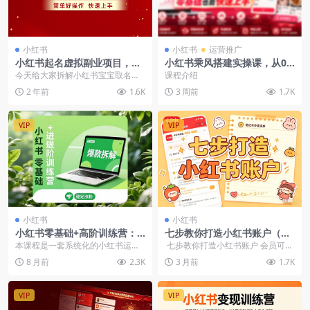
小红书
小红书
运营推广
小红书起名虚拟副业项目，实
小红书乘风搭建实操课，从0
操单日暴力变现2000+，简单
到1账号搭建爆款涨粉变现
今天给大家拆解小红书宝宝取名这
课程介绍
好操作，快速上手
个项目，只需要你能投入自己的时
2 年前
1.6K
3 周前
1.7K
间，外加按照我们团队...
VIP
VIP
小红书
小红书
小红书零基础+高阶训练营：
七步教你打造小红书账户（PD
安全养号、爆款拆解、长效运
F教程）
本课程是一套系统化的小红书运营
七步教你打造小红书账户 会员可免
营，实现稳定涨粉与变现
培训课程，分为基础与进阶两个阶
费获取全站资源，立即开通会员
8 月前
2.3K
3 月前
1.7K
段，旨在手把手带领学...
VIP
VIP