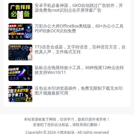
安卓手机必备神器，GKD自动跳过广告软件，开
源免费免root识别点击开屏弹窗广告
万彩办公大师OfficeBox离线版，60+办公小工具
PDF转换OCR识别免费
TTS语音合成器，文字转语音，百种语言方言，自
然真人声，文件格式互转
鼠标点击拖尾特效小工具，36种拖尾12种点击特
效支持Win10/11
豆包去水印浏览器插件，免费无限制下载无水印
图片视频最新可用
本站资源收集于网络，仅供学习，版权归原作者所有！
若侵犯了您的合法权益，请联系我们删除！
Copyright © 2024
小西米副业
- All rights reserved