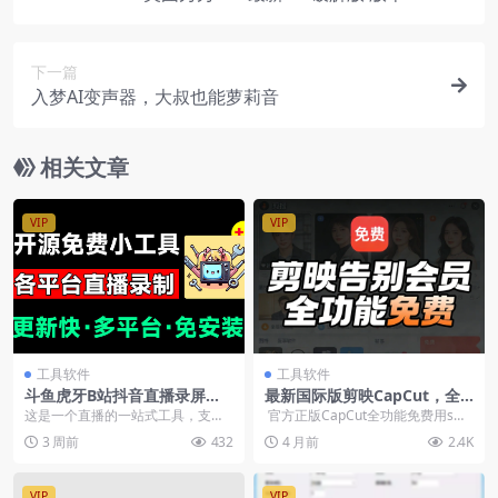
下一篇
入梦AI变声器，大叔也能萝莉音
相关文章
VIP
VIP
工具软件
工具软件
斗鱼虎牙B站抖音直播录屏神
最新国际版剪映CapCut，全
器，全主动监控录制，免费小
功能免费，告别会员
这是一个直播的一站式工具，支持
官方正版CapCut全功能免费用smil
工具
弹幕转换与视频压制并上传至B站，
ing_face_with_...
3 周前
432
4 月前
2.4K
支持斗鱼、虎牙、B...
VIP
VIP