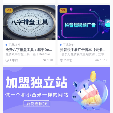
VIP
VIP
工具软件
工具软件
免费八字排盘工具：基于Dee
抖音快手看广告脚本【去卡密
pSeek强大算法，快速生成精
版本】【简单无使用教程】
免费八字排盘工具：基于DeepSee
会员可免费获取全站资源，立即开
准八字排盘【在线工具】
k强大算法，快速生成精准八字排盘
通会员
1 年前
1.2K
2 年前
10.1K
🔮 八字排盘...