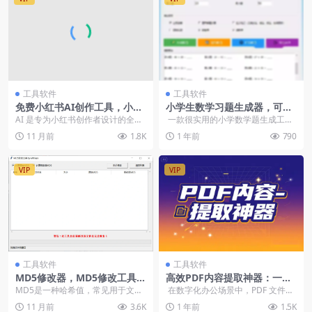
工具软件
工具软件
免费小红书AI创作工具，小红
小学生数学习题生成器，可自
书创作者设计的全能在线工具
定题目类型带答案
AI 是专为小红书创作者设计的全能
一款很实用的小学数学题生成工
网站
工具网站提供爆款文案生成、敏感
具，可生成加减乘除以及小数运算
11 月前
1.8K
1 年前
790
词检测、Emoj...
等题目，支...
VIP
VIP
工具软件
工具软件
MD5修改器，MD5修改工具，
高效PDF内容提取神器：一键
操作简单
提取文字图片表格
MD5是一种哈希值，常见用于文件
在数字化办公场景中，PDF 文件处
完整性检测网盘上的文件查重可以
理工具已成为职场人士的必备利
11 月前
3.6K
1 年前
1.5K
用7zip查看文件...
器。今...