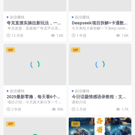
副业赚钱
副业赚钱
夸克直搜实操拉新玩法，一单
Deepseek项目拆解+卡通数字
就是11块
人新玩法，日引200+创业粉实
夸克直搜：直接推广夸克平台里面
今天来给大家拆解一下deep seek
战教程
的影视网站，给这个网站起个专属
+项目拆解+数字人的玩法，这种表
12 月前
1.6K
1 年前
1.6K
名字《关...
达形式在抖...
VIP
VIP
副业赚钱
副业赚钱
2025最新零撸，每天看6个广
今日话题情感语录教程：文案
告，小白宝妈最佳副业
提取+配音+剪辑全流程，从0
项目介绍：今天跟大家分享一个最
课程介绍
到1制作爆款情感视频
新红利期项目，市场空间大。项目
2 年前
996
2 月前
1.7K
操作简单...
VIP
VIP