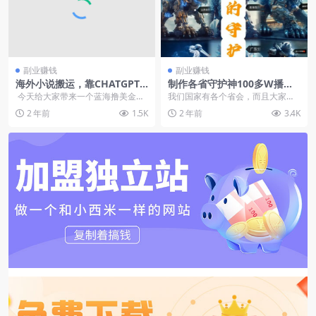
副业赚钱
副业赚钱
海外小说搬运，靠CHATGPT
制作各省守护神100多W播放
搬运
量的视频只需要1分钟就能完
今天给大家带来一个蓝海撸美金的
我们国家有各个省会，而且大家都
成【揭秘】
项目，仅需复制粘贴，利用chatgp
很爱直接的家乡我们就利用AI生成
2 年前
1.5K
2 年前
3.4K
t...
各个省会的守护神兽...