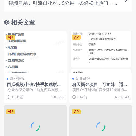
视频号暴力引流创业粉，5分钟一条轻松上热门，轻
松日引流300+创业粉
相关文章
VIP
VIP
副业赚钱
副业赚钱
西瓜视频/抖音/快手极速版拉
聊天掘金项目，可矩阵，适合
新玩法教程，一单13（飞书文
工作室/个人实操 单号日收益5
今天大家分享的主题是西瓜视频玩
项目介绍 所谓的聊天赚钱就是通过
档教程）
0+ 小白轻松玩转聊天项目
法，借助AI工具进行创作。也是适
陪人聊天来获得收益，很多人对这
10 月前
886
2 年前
10.4K
合小白...
个行业还不够了解，...
VIP
VIP