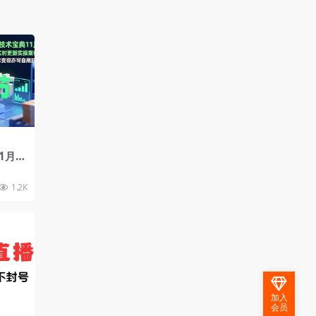
1月：
操案
自用
1.2K
加入
会员