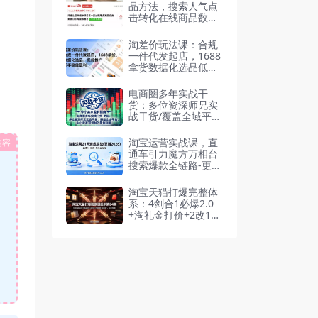
品方法，搜索人气点
击转化在线商品数商
城占比判断
淘差价玩法课：合规
一件代发起店，1688
拿货数据化选品低价
推广，新手稳健盈利
(更新7月)
电商圈多年实战干
货：多位资深师兄实
战干货/覆盖全域平
台，中小卖家可复制
的盈利指南-更新202
淘宝运营实战课，直
内容
6
通车引力魔方万相台
搜索爆款全链路-更新
2026-04
淘宝天猫打爆完整体
系：4剑合1必爆2.0
+淘礼金打价+2改1留
+内容营销+全站推
广，1款4术拉爆