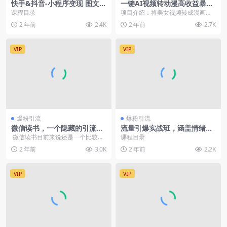
快手&抖音-小程序变现 图文运
一键AI视频转动漫高收益暴力
用/小游戏项目打造/矩阵打法
涨粉
课程目录
项目介绍：将美女视频转成漫画效
与游戏发行人
果，这个创意的潜力巨大。现代人
2 年前
2.4K
2 年前
2.7K
喜欢新颖的视觉体验，...
VIP
VIP
爆粉引流
爆粉引流
微信读书，一个隐藏的引流宝
流量引爆实战班，涵盖情绪触
地，不为人知的小众打法，长
点，剪辑技巧，投放逻辑等，
微信读书目前来说还是一个比较
课程目录
尾流量源源不断
打造女性IP变现
新，比较小众的引流平台。大家看
2 年前
3.0K
2 年前
2.2K
完课程可以...
VIP
VIP