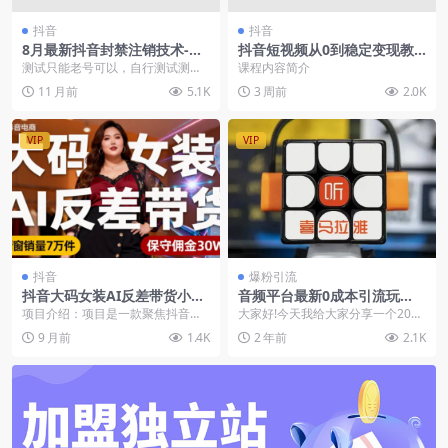
抖音
抖音
8月最新抖音封禁注销技术-有
抖音短视频从0到稳定变现教
时效性（文字教程）
程，三维定位人设素材爆款脚
测试只能老号可以，自行测试​测试
课程内容简介
本数据复盘
手机:安卓(版本29.4)​只能登入的账
11 月前
5.1K
3 周前
2.0K
号才可以...
VIP
VIP
抖音
爆粉引流
抖音大码女装AI反差带货小众
音频平台最新0成本引流玩
赛道，不用直播，每天6条作
法，日引流500+精准创业粉的
项目介绍：项目是一款聚焦抖音大
大家好!今天我给大家分享一个2024
品，橱窗卖7万件
方法
码女装小众赛道的轻创业项目，以
年我们工作室最新测试出来的引流
9 月前
1.4K
2 年前
2.1K
“AI 生成反差素...
创业粉的方法。...