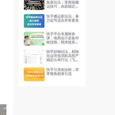
集新玩法：零剪辑搬
运技巧，画面稳定不
丢帧
快手搬运新玩法，暴
力起号适合所有赛道
快手平台专属财务
课：电商会计必备对
账技能，精准核算利
润、规避财务风险
快手好物玩法，精细
化运营低消耗高投产
稳定出单打法（飞书
文档教程）
快手引流创业粉，求
带视角精准引流