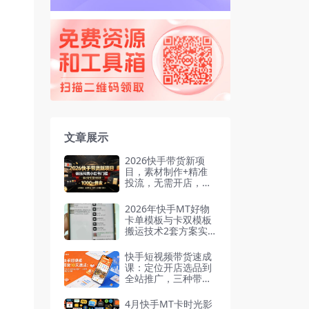
文章展示
2026快手带货新项
目，素材制作+精准
投流，无需开店，无
需售后，新手一天佣
金1000+
2026年快手MT好物
卡单模板与卡双模板
搬运技术2套方案实
测有效
快手短视频带货速成
课：定位开店选品到
全站推广，三种带货
模式全拆解
4月快手MT卡时光影