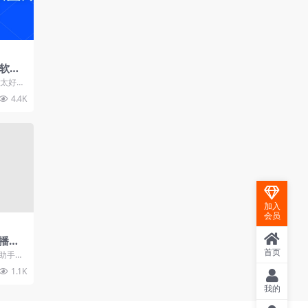
播软件
I视频图
的太好玩
就是最
4.4K
加入
会员
播间
首页
，内
效助手，
音效，
台主播
1.1K
.
免费
我的