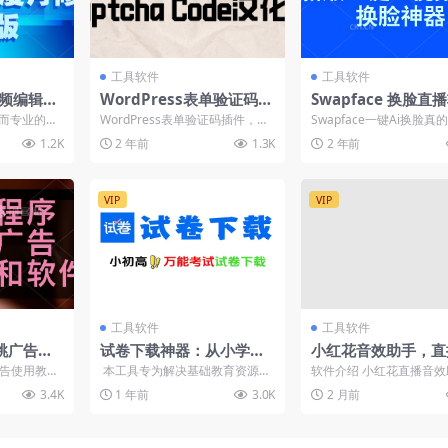
工具软件
工具软件
视频编辑器
WordPress表单验证码插
Swapface 换脸直
改高级版
件-Captcha Code汉化版
v1.6.1/新版一键A
强大而专业的视
WordPress表单验证码插件，插
Swapface一键Ai换脸真
片换脸神器
的图像处理
件英文名称为Captcha Code，可
了！按照软件官网说的，
1.2K
2 年前
1.3K
2 年前
以在...
轻、超现实、实...
VIP
VIP
工具软件
工具软件
跳广告使
试卷下载神器：从小学初
小红花音效助手，直
PC端使用
中高中高考全套试卷免费
神器！人气音效助手
告使用教程
本工具专为解决基础教育资源获
软件介绍 小红花直播音
下载，还带试卷解析！
置2000种热门场景
不支持手机】
取难题而开发，整合了 K12 全学
专为主播打造，是各大平
3.4K
1 年前
3.0K
2 月前
段教学...
活跃气氛的必备软件助手..
云端自动更新，完全