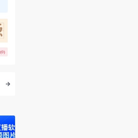
(
0
)