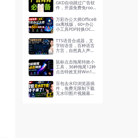
GKD自动跳过广告软
件，开源免费免root
识别点击开屏弹窗广
告
万彩办公大师OfficeB
ox离线版，60+办公
小工具PDF转换OCR
识别免费
TTS语音合成器，文
字转语音，百种语言
方言，自然真人声，
文件格式互转
鼠标点击拖尾特效小
工具，36种拖尾12种
点击特效支持Win10/
11
豆包去水印浏览器插
件，免费无限制下载
无水印图片视频最新
可用