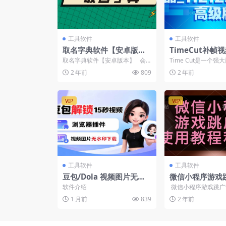
工具软件
工具软件
取名字典软件【安卓版
TimeCut补帧
本】
_1.2.2凌月修
取名字典软件【安卓版本】 会
Time Cut是一个
【安卓版本】
员可免费获取全站资源，立即开
频编辑器，使用先进
2 年前
809
2 年前
通会员
算法–...
VIP
VIP
工具软件
工具软件
豆包/Dola 视频图片无水
微信小程序游戏
印下载 + 解锁15秒视频生
用教程和软件【
软件介绍
微信小程序游戏跳广
成，浏览器插件
不支持手机】
和软件【PC端使用
1 月前
839
2 年前
电脑端登录...