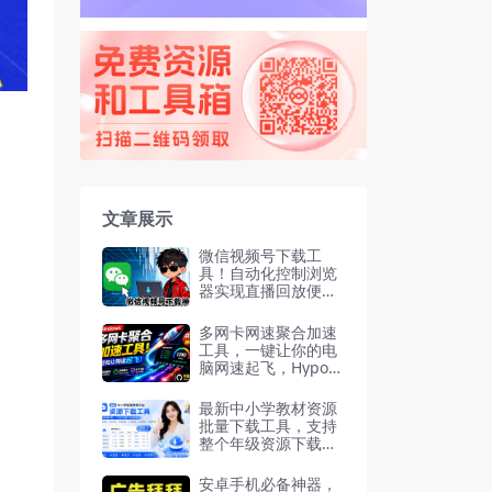
文章展示
微信视频号下载工
具！自动化控制浏览
器实现直播回放便捷
下载
多网卡网速聚合加速
工具，一键让你的电
脑网速起飞，HypoM
ux Github开源黑科
技
最新中小学教材资源
批量下载工具，支持
整个年级资源下载，
配套课件、视频、音
频高清无水印
安卓手机必备神器，