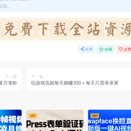
226。
分享
收藏
点赞
上一篇
下一篇
暴力涨粉
玩游戏也能每天躺赚300＋每天只需录录屏
VIP
VIP