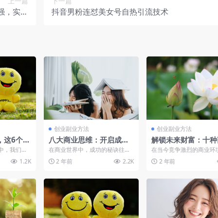
上一篇
下一篇
强，实操
抖音男粉连怼美女号自热引流技术
无难点
创业副业方法
创业副业方法
，这6个极
八大商业思维：开启成功
解锁未来财富：十种
变得更简
之路的关键法则
思维助你赢在起跑线
中，我们经
在商业世界中，成功的秘诀往往
在当今竞争激烈的商业环
务的海洋
隐藏在那些简单却被忽视的商业
拥有一套成熟的商业思维
1.2K
2 年前
2.2K
2 年前
糊。为...
思维中。以下是小西米整理...
的关键。小西米整理了以下.