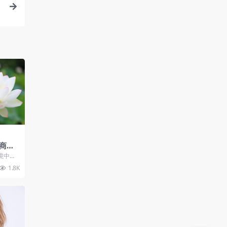
商业
境中，
是成功
1.8K
..