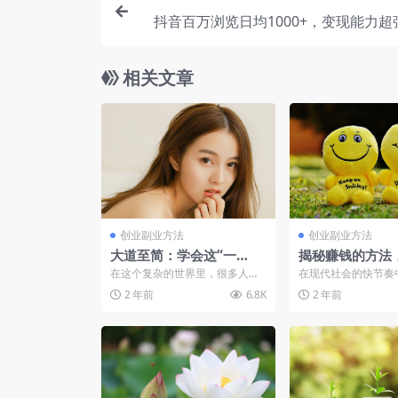
抖音百万浏览日均1000+，变现能力超
相关文章
创业副业方法
创业副业方法
大道至简：学会这“一
揭秘赚钱的方法
招”，轻松赚大钱
简习惯，让赚钱
在这个复杂的世界里，很多人认
在现代社会的快节奏
单
为要赚大钱，必须掌握复杂的技
常被淹没在信息和任
2 年前
6.8K
2 年前
能和知识。但实际上，真正...
里，效率低下，目标模