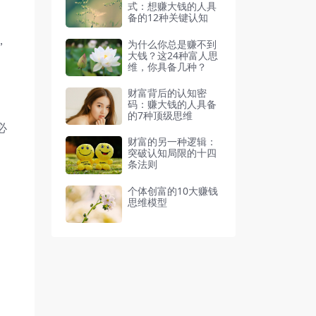
式：想赚大钱的人具
备的12种关键认知
，
为什么你总是赚不到
大钱？这24种富人思
维，你具备几种？
财富背后的认知密
码：赚大钱的人具备
的7种顶级思维
必
财富的另一种逻辑：
突破认知局限的十四
条法则
个体创富的10大赚钱
思维模型