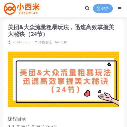
登录
美团&大众流量粗暴玩法，迅速高效掌握美
大秘诀（24节）
2024-08-08
爆粉引流
1.3K
课程目录
1-1_先导片-先导片.mp4