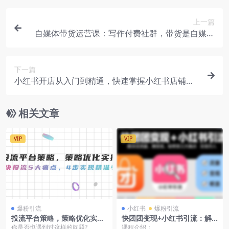
上一篇
自媒体带货运营课：写作付费社群，带货是自媒体
人必须掌握的能力
下一篇
小红书开店从入门到精通，快速掌握小红书店铺运
营，实现开店创收-202节课
相关文章
VIP
VIP
爆粉引流
小红书
爆粉引流
投流平台策略，策略优化实
快团团变现+小红书引流：解
操，解决投流5大痛点，4步实
决没流量、难变现、缺帮卖三
你是否也遇到过这样的问题?
课程介绍：