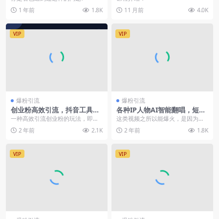
现精准引流
大痛点 实现月入3w+
1 年前
1.8K
11 月前
4.0K
VIP
VIP
爆粉引流
爆粉引流
创业粉高效引流，抖音工具号
各种IP人物AI智能翻唱，短视
玩法，日引300+，不要成为学
频领域新风口，一周轻松涨粉
一种高效引流创业粉的玩法，即抖
这类视频之所以能爆火，是因为用
习高手，要成为实战高手
5W，快速起号
音工具号，通过制作简单的AI工具
熟知的动漫人物IP翻唱音乐的方
2 年前
2.1K
2 年前
1.8K
视频，日引300+...
式，既没有门槛，又容...
VIP
VIP