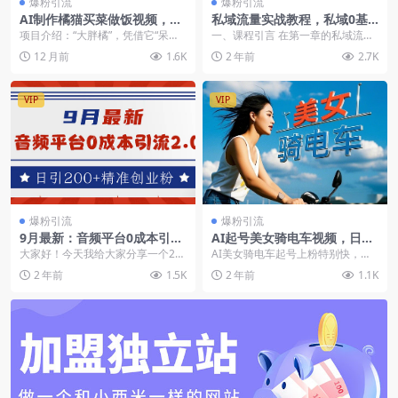
爆粉引流
爆粉引流
AI制作橘猫买菜做饭视频，AI
私域流量实战教程，私域0基
快速起千粉万粉号
础入门，全面掌握私域运营知
项目介绍：“大胖橘”，凭借它“呆萌”
一、课程引言 在第一章的私域流量
识
可爱的形象，和它那高超精湛的厨
先导课中，我们将开启关于私域流
12 月前
1.6K
2 年前
2.7K
艺。火爆全网、...
量运营的深入探讨。...
VIP
VIP
爆粉引流
爆粉引流
9月最新：音频平台0成本引
AI起号美女骑电车视频，日精
流，日引流200+精准创业粉
准引流100+，轻松变现1W+
大家好！今天我给大家分享一个20
AI美女骑电车起号上粉特别快，不
24年我们工作室9月份最新测试出
容错过！年轻人也喜欢看年轻人意
2 年前
1.5K
2 年前
1.1K
来的引流创业粉的...
味着什么？他们代表...