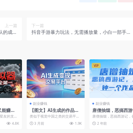
上一篇
下一篇
队的成长
抖音手游暴力玩法，无需播放量，小白一部手机
28节课）
可操作，日入3000+
VIP
副业赚钱
副业赚钱
又能赚钱
【图文】AI生成的作品变
唐僧抽烟，恶搞西游
【飞书文
现渠道交易平台
各平台风口赛道，三
星友的支
类似于视觉中国之类的交易平
唐僧抽烟，恶搞西游记，
一条作品，日入100
公开写关于
台。单个照片基本几块到十几块
风口赛道，三分钟一条作
4.8K
3 月前
1.9K
2 年前
不等变现：不知道哪里卖的可...
入1000+