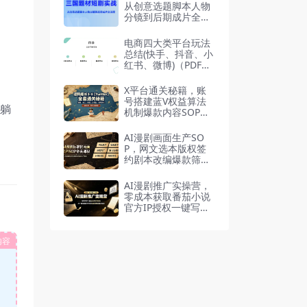
从创意选题脚本人物
分镜到后期成片全流
程
电商四大类平台玩法
总结(快手、抖音、小
红书、微博)（PDF文
档）
X平台通关秘籍，账
号搭建蓝V权益算法
，躺
机制爆款内容SOP
（飞书文档）
AI漫剧画面生产SO
P，网文选本版权签
约剧本改编爆款筛选
模型
AI漫剧推广实操营，
零成本获取番茄小说
官方IP授权一键写剧
本成片
内容