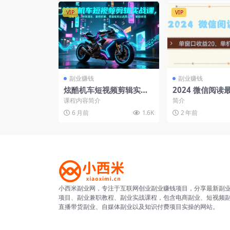
VIP
VIP
副业赚钱
副业赚钱
炫酷机车短视频剪辑实战
2024 微信阅
课，运镜卡点、特效调
单窗口收益20，
课程内容简介
简介
色、案例拆解，零基础剪
500+
6 月前
1.6K
2 年前
出高赞大片，吸粉变现
小西米副业网，专注于互联网创业副业赚钱项目，分享最新副
项目、副业兼职教程、副业实战课程，包含电商副业、短视频
直播带货副业、自媒体副业以及知识付费项目实操的网站。