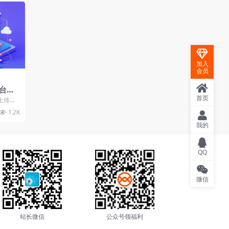
加入
会员
台，
系统
首页
上传图
送文章
1.2K
我的
QQ
微信
站长微信
公众号领福利