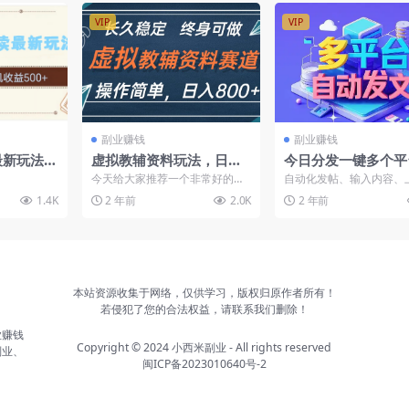
VIP
VIP
副业赚钱
副业赚钱
读最新玩法：
虚拟教辅资料玩法，日入8
今日分发一键多个平
单机收益
00+，操作简单易上手，
自动化发文章，安卓
今天给大家推荐一个非常好的项
自动化发帖、输入内容、
小白终身可做长期稳定
目，小白轻松入手，而且项目是
片，可在多个平台自动发
1.4K
2 年前
2.0K
2 年前
终身可以做，收益也很可观...
会员可免费...
本站资源收集于网络，仅供学习，版权归原作者所有！
若侵犯了您的合法权益，请联系我们删除！
业赚钱
Copyright © 2024
小西米副业
- All rights reserved
副业、
闽ICP备2023010640号-2