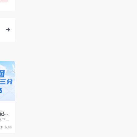
记，
分钟
各平台
0+
品，日
6.4K