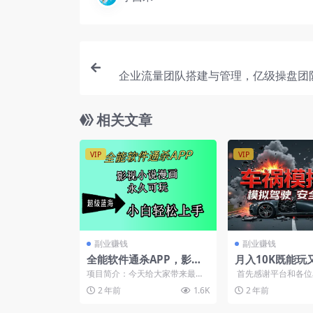
企业流量团队搭建与管理，亿级操盘团
之路（
相关文章
VIP
VIP
副业赚钱
副业赚钱
全能软件通杀APP，影视
月入10K既能玩
小说漫画，轻轻松松月入3
的奇特赛道分享
项目简介：今天给大家带来最新
首先感谢平台和各位
w+，永久可玩，小白轻松
档】
项目“全能软件通杀APP，影视小
持，这也是我第一次
2 年前
1.6K
2 年前
说漫画，轻轻松松月入...
写「赛道赚钱相...
上手