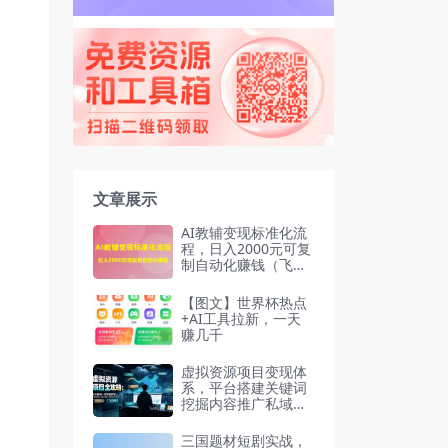
文章展示
AI教辅变现标准化流
程，日入2000元可复
制自动化赚钱（飞书
文档）
【图文】世界杯热点
+AI工具拉新，一天
赚几千
虚拟资源项目变现体
系，平台搭建关键词
挖掘内容推广私域成
交
三国题材短剧实战，