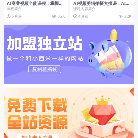
AI商业视频全能课程：掌握SD
AI视频剪辑拍摄实操课：AI工
到Runway全流程，接商单报
具+智能体创作，从入门到变
课程简介
课程内容简介
价可达5K-5W
现全流程
6 月前
3.2K
4 月前
3.2K