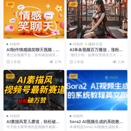
VIP
VIP
AI创作
AI创作
爆粉引流
AI制作情感搞笑聊天视频，非
AI单条视频百万播放，涨粉破
常适合新手操作
万，可矩阵操作
通过短视频平台，发布诸如搞笑
项目介绍：如果你觉得压力大，每
类、情感类的聊天记录，再搭配上
月固定工资不够开支，每天时间充
2 年前
3.7K
2 年前
2.3K
令人爆笑、使人伤感的背...
足想发展...
VIP
VIP
AI创作
AI创作
AI素描风育儿赛道，轻松破万
Sora2 AI视频生成的系统教程
赞，多渠道变现，日入1000+
英文版，从基础功能讲解到高
今天给大家带来的是视频号最新赛
本课程是Sora2 AI视频生成的系统
级创作应用