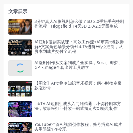
文章展示
3分钟真人AI影视剧怎么做？SD 2.0手把手完整制
作流程，Higgsfield 14天SD 2.0/2.5无限生成
AI短剧/漫剧实战课：高效工作流+AI审美+爆款拆
解+文案角色场景分镜+LibTV进阶+站位控制，从
脚本到成片交付全流程
AI漫剧创作从文案到成片全实操，Sora、即梦、
GPT-Image全套出片工具教学
【图文】AI动物冷知识音乐视频：俩小时搞定爆
款涨粉号
LibTV AI短剧生成从入门到精通，小说转剧本方
法，故事板打斗特效一站式搞定玄幻短剧制作
YouTube油管AI视频创作教程，账号搭建AI成片
去重限流YPP变现