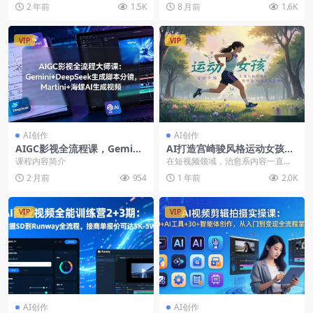
道，目前全网都很难找到对标账
教程（英文版），从基础功能讲解
2 年前
1.5K
8 月前
1.6K
号。做的是素描风育儿赛...
到高级创作应...
VIP
VIP
AI创作
AI创作
AIGC影视全流程课，Gemini
AI打造宫崎骏风格运动女孩视
+DeepSeek生成剧本分镜视频
频：轻松接商单，玩转短视频
课程内容简介
在短视频领域，治愈系内容一直备
生成后期剪辑一站式AI影视制
流量【PDF文档】
受用户喜爱。最近，我发现了一个
2 月前
954
1 年前
2.0K
作
超有潜力的AI副业赛...
VIP
VIP
AI创作
AI创作