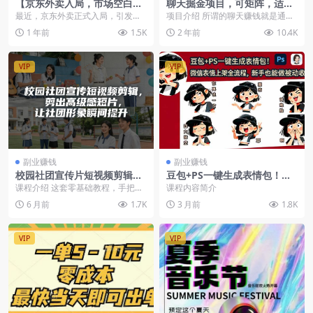
【京东外卖入局，市场空白如
聊天掘金项目，可矩阵，适合
何掘金？】拉新入口与入驻攻
工作室/个人实操 单号日收益5
最近，京东外卖正式入局，引发了
项目介绍 所谓的聊天赚钱就是通过
略大公开！
0+ 小白轻松玩转聊天项目
市场的广泛关注。作为外卖行业的
陪人聊天来获得收益，很多人对这
1 年前
1.5K
2 年前
10.4K
新玩家，京东外卖不仅...
个行业还不够了解，...
VIP
VIP
副业赚钱
副业赚钱
校园社团宣传片短视频剪辑指
豆包+PS一键生成表情包！从0
南：打造高级感短片，瞬间提
到1完成制作与上架全流程
课程介绍 这套零基础教程，手把手
课程内容简介
升社团魅力
教你从素材整理、卡点配乐、字幕
6 月前
1.7K
3 月前
1.8K
添加到转场特效，一...
VIP
VIP