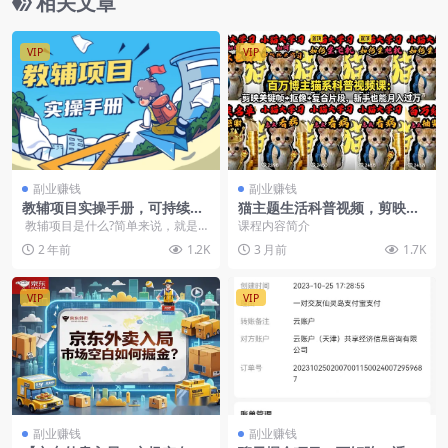
相关文章
VIP
VIP
副业赚钱
副业赚钱
教辅项目实操手册，可持续可
猫主题生活科普视频，剪映实
放大【飞书教程】
操+配音字幕，抖音副业月入
教辅项目是什么?简单来说，就是卖
课程内容简介
过万
小学1-6年级的各种学习资料，以及
2 年前
1.2K
3 月前
1.7K
初...
VIP
VIP
副业赚钱
副业赚钱