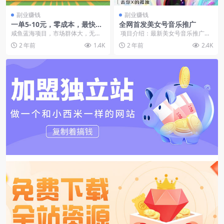
副业赚钱
副业赚钱
一单5-10元，零成本，最快当
全网首发美女号音乐推广
天即可出单
咸鱼蓝海项目，市场群体大，无技
项目介绍：最新美女号音乐推广日
术含量，只需上传即可，一单5-10
入500+支持设备：苹果 安卓&nb
2 年前
1.4K
2 年前
2.4K
元，无任何成本，...
s...