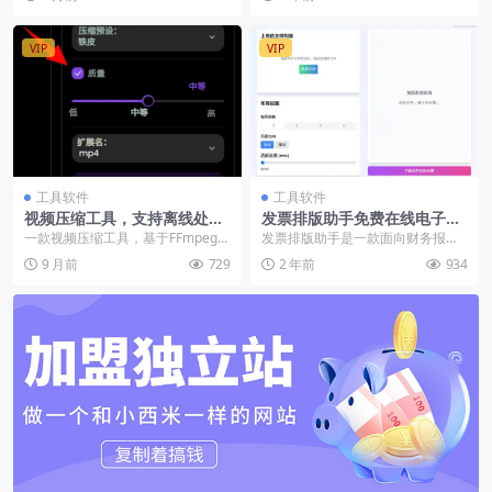
切缩放、...
VIP
VIP
工具软件
工具软件
视频压缩工具，支持离线处
发票排版助手免费在线电子发
理，不损坏视频画质
票合并工具【在线工具】
一款视频压缩工具，基于FFmpeg开
发票排版助手是一款面向财务报销
发，支持离线处理，已在github上
人员的免费在线电子发票合并工
9 月前
729
2 年前
934
开源，解...
具，可快速合并电子发票...