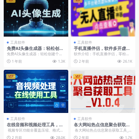
VIP
VIP
工具软件
工具软件
免费AI头像生成器：轻松创建
手机直播伴侣，软件多开虚拟
个性化头像，提升您的社交形
摄像头，支持当下主流平台
免费AI头像生成器：轻松创建个性
软件介绍：手机直播伴侣，零粉丝
象【在线工具】
【软件+教程】【已破解】
化头像，提升您的社交形象🎨 简介
开播，一部手机即可开启无人直
1 年前
1.3K
2 年前
26.1K
使用我们的免费A...
播，小白首选！，虚拟摄...
VIP
VIP
工具软件
工具软件
在线音频和视频处理工具，自
各大网站热点信息聚合获取工
媒体素材预处理必备-在线工具
具_V1.0.4
视频专区功能全覆盖压缩、格式转
各大网站热点信息聚合获取工具_V
换、片段裁剪、播放变速、画面裁
1.0.4 会员可免费获...
2 月前
28.0K
2 年前
1.7K