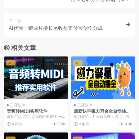
下一篇
AI代写一键成片撸长尾收益支付宝创作分成
相关文章
VIP
VIP
工具软件
工具软件
音频转MIDI实用软件
最新快手磁力万合全自动挂机
项目，号称日赚500+【智能脚
虚拟产品 221. 音频转MIDI软件一
项目介绍：1-收益原理：通过小号
本+使用教程】【已破解】
款实用的软件，推荐上架！有安装
安装一个脚本，自动的进到你的开
4 月前
2.8K
2 年前
4.0K
说明 使用...
通磁力万合账号的主...