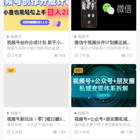
视频号
视频号
视频号创作分成计划 新手小白
微信中视频伙伴计划搬运就能
也能轻松上手 无脑搬运简单操
轻松过创作者分成
视频号创作分成计划的目的是通过
1：项目介绍随着八月份抖音中视频
作 日入2000+
激励内容创作者生产高质量的视频
伙伴计划的下架，微信视频号分成
2 年前
938
2 年前
731
内容，提升视频号的整...
计划再次迎来一波红...
VIP
VIP
视频号
视频号
视频号新玩法！零门槛日赚30
视频号+公众号+朋友圈私域变
0+，简单易上手，人人可操作
现体系拆解，全体平台流量枯
项目介绍： 今天这个项目是一个视
该内容主要介绍了IP流量嘉年华活
竭下的应对策略
频号的小众玩法哈。大家应该都知
动，强调了活动的亮点和参会嘉
6 月前
1.6K
2 年前
1.8K
道视频号分成计划，...
宾。活动包括1000...