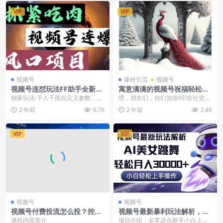
VIP
VIP
视频号
爆粉引流
视频号
视频号连怼玩法FF助手全新高
寓意满满的视频号祝福轻松涨
自由万能爆闪AB处理
粉又带货
独家玩法-千人千面自定义参数，自
嘿，朋友们，你们知道吗?在社交媒
定义抽帧，可兼容市面所有爆闪ab
体的大里，视频号可是个藏宝地，
2 年前
6.7K
2 年前
2.4K
会...
但要是没摸清门道，...
VIP
VIP
视频号
视频号
视频号付费投流怎么投？控成
视频号最新暴利玩法解析，小
本/放量/成交/ROI决策点，微
白也能轻松月入30000+
课程内容简介
项目介绍：非常适合新手小白上手