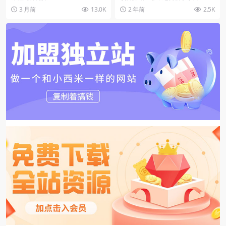
信豆起号全程可复制
操作的蓝海项目，最新玩法，流量
3 月前
13.0K
2 年前
2.5K
池巨大，复制粘贴即可...