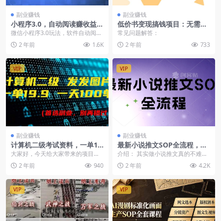
副业赚钱
副业赚钱
小程序3.0，自动阅读赚收益，
低价书变现搞钱项目：无需启
小白宝妈轻松操作，有手就
动资金，当天见效，一天轻松
微信小程序3.0玩法，软件自动阅读
常见问题解答：
行，每天一小时，日入500+
搞几百块
赚取收益，小白宝妈轻松操作，有
2 年前
1.6K
2 年前
733
手就行，每天一小...
VIP
VIP
副业赚钱
副业赚钱
计算机二级考试资料，一单19.
最新小说推文SOP全流程，从
9 一天能出100单，每天只需
0~1保姆级教程，不用出镜不
大家好，今天给大家带来的项目是
介绍： 其实做小说推文真的不难：
发发图片（附518G资料）
用拍视频
《计算机二级，一单19.9 一天能出
1.不需要自己写文案，因为可以直
2 年前
940
2 年前
4.2K
100单，每天...
接使用小说平台...
VIP
VIP