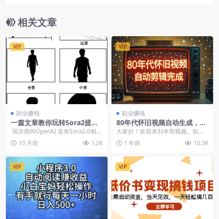
抖音放心借【PDF版本】
相关文章
VIP
VIP
副业赚钱
副业赚钱
一篇文章教你玩转Sora2提示
80年代怀旧视频自动生成，短
词生成高质量视频（飞书文档
视频混剪工具，一键打造爆款
国庆期间OpenAI 发布Sora2.0相信
大家好！欢迎来到本期视频。如果
教程）
很多圈友都被Sora2....
你想知道如何快速批量制作80年代
10 月前
1.2K
1 年前
10.3K
怀旧视频，或者如何...
VIP
VIP