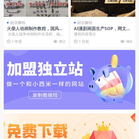
副业赚钱
副业赚钱
火柴人动画制作教程，国风短
AI漫剧画面生产SOP，网文选
视频新赛道
本版权签约剧本改编爆款筛选
火柴人战争动画制作全流程，涵盖
课程内容简介
模型
基础操作、打斗动作设计（拳脚/武
1 年前
902
1 月前
966
器/枪...