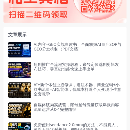
文章展示
AI内容+GEO实战白皮书，全面掌握AI量产SOP与
GEO分发机制（PDF文档）
短剧推广全流程实操教程，账号定位选剧剪辑发
布技巧，零基础也能快速上手出单
AI+新个体创业必修课，道法术器，商业逻辑+小
红书流量+AI智能体，低成本打造个人变现小生意
全套教学
自媒体破局实战营，账号起号流量获取爆款内容
流量运营从0-1完整路径
免费使用seedance2.0mini的方法，不能真人，
可以无限10秒视频，9图+3音频参考