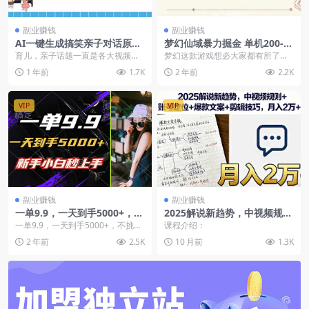
副业赚钱
副业赚钱
AI一键生成搞笑亲子对话原创
梦幻仙域暴力掘金 单机200-3
视频，有手机就可操作，看完
00没有硬性要求
育儿，亲子话题一直是各大视频平
梦幻这款游戏想必大家都有所了解
就会，软件免费
台一个经久不衰的赛道，这类视频
这款游戏游戏的长久性和稳定性都
1 年前
1.7K
2 年前
2.2K
符合各大平台画风，属...
是非常强悍的不用担心...
VIP
VIP
副业赚钱
副业赚钱
一单9.9，一天到手5000+，不
2025解说新趋势，中视频规则
挑人，小白当天上手，制作作
+账号定位+爆款文案+剪辑技
一单9.9，一天到手5000+，不挑
课程介绍：
品只需1分钟
巧，月入2万+
人，小白当天上手，制作作品只需1
2 年前
2.5K
10 月前
1.3K
分钟