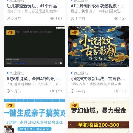
副业赚钱
副业赚钱
幼儿赛道新玩法，41个作品狂
AI工具制作农村夜景视频：10
揽144万赞，小白也可上手
分钟搞定，零成本变现！
项目介绍：育儿赛道居然能做到41
最近，我发现了一种特别受欢迎的
条作品144.4w赞，而且全程小白操
视频类型——农村夜景视频。这些
6 月前
1.6K
1 年前
1.2K
作！当下幼儿...
视频不仅点赞量惊人，...
VIP
VIP
副业赚钱
副业赚钱
AI投毒引流，全网AI替我引流
小说推文最新玩法，古言影视
获取精准流量（文档教程）
带文玩法实操
人们越来越相信 A| 的答案了，就
课程内容：视频案例选文新人申请
像 20 年前相信搜索引擎给出的答案
关键词素材方向剪辑实操【手机
9 月前
1.5K
2 年前
1.0K
一样。但，...
版】&nb...
VIP
VIP