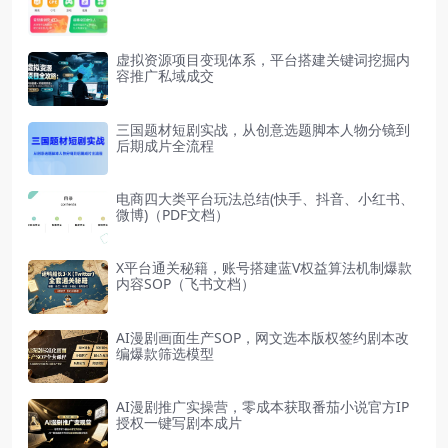
虚拟资源项目变现体系，平台搭建关键词挖掘内
容推广私域成交
三国题材短剧实战，从创意选题脚本人物分镜到
后期成片全流程
电商四大类平台玩法总结(快手、抖音、小红书、
微博)（PDF文档）
X平台通关秘籍，账号搭建蓝V权益算法机制爆款
内容SOP（飞书文档）
AI漫剧画面生产SOP，网文选本版权签约剧本改
编爆款筛选模型
AI漫剧推广实操营，零成本获取番茄小说官方IP
授权一键写剧本成片