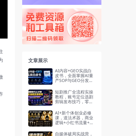
住
为
文章展示
AI内容+GEO实战白
皮书，全面掌握AI量
做
产SOP与GEO分发机
制（PDF文档）
短剧推广全流程实操
作
教程，账号定位选剧
剪辑发布技巧，零基
础也能快速上手出单
AI+新个体创业必修
课，道法术器，商业
逻辑+小红书流量+AI
智能体，低成本打造
个人变现小生意全套
自媒体破局实战营，