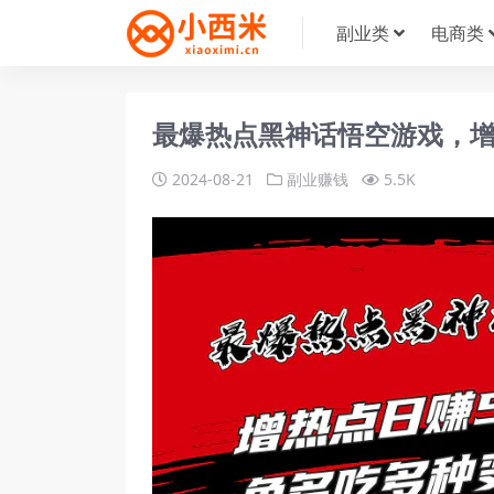
副业类
电商类
最爆热点黑神话悟空游戏，增
2024-08-21
副业赚钱
5.5K