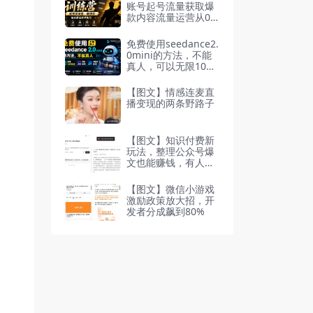
教学
账号起号流量获取爆
款内容流量运营从0-1
完整路径
免费使用seedance2.
0mini的方法，不能
真人，可以无限10秒
视频，9图+3音频参
考
【图文】情感连麦直
播变现的两条野路子
【图文】知识付费新
玩法，整理公众号爆
文也能赚钱，有人收
入2万+
【图文】微信小游戏
激励政策放大招，开
发者分成飙到80%