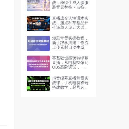
战，模特生成人脸服
装背景替换卡点换装
矩阵橱窗运营带货
直播成交人性话术实
战，痛点种草塑品开
价逼单人设五大话术
体系
短剧带货实操教程，
新手跟学搭建工作流
上传素材自动生成
零基础也能玩转绿幕
直播，从电脑抠像到
OBS高阶调试，一站
式打造高清视觉直播
间
抖音绿幕直播带货实
战课，手机电脑双端
搭建教学，起号选品
千川投流全套落地实
操