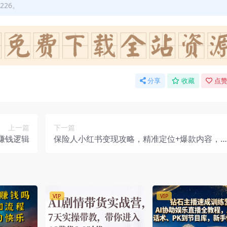
226。
分享
收藏
点赞
上一篇
下一篇
赚钱逻辑
保险人小红书变现攻略，精准定位+爆款内容，
你业绩飙升
VIP
VIP