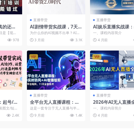
直播带货
直播带货
真的还能
AI剧情带货实战课，7天实
AI娱乐直播实战课
直播间一
操教学，带你玩转AI带货
搭建、PK玩法、节
目是【现在
为什么你的AI视频不出单？AI剧
一、课程内容简介
万多
2.0时代
粉丝运营，零基础也
变现吗，个
情带货实战营，7天实操带教，带
978
3 月前
3.1K
4 月前
利...
你进入AI带货2....
速上手
VIP
VIP
直播带货
直播带货
起号/AI
全平台无人直播课程：非
2026年AI无人直播
打造盈利账
实时防风＋AI智播智剪＋
程：OBS安装+软件
装图文/短视
这是一套专注于无人直播与半无
一、课程内容简介
金过万
多平台矩阵，11月全套技
+直播间搭建+话术
零起步到持
人直播技术的实战课程，重点讲
2.4K
9 月前
1.4K
4 月前
..
解非实时直播的防风技术、...
术
+一键开播实操