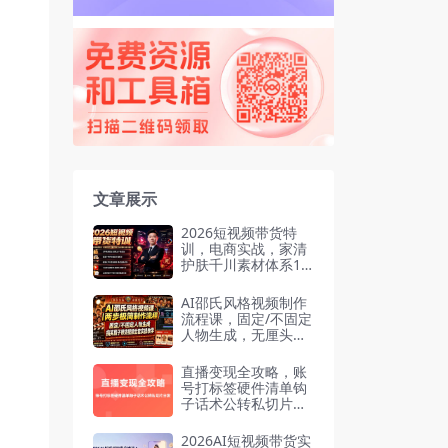
文章展示
2026短视频带货特
训，电商实战，家清
护肤千川素材体系13
6套案例全套
AI邵氏风格视频制作
流程课，固定/不固定
人物生成，无厘头搞
笑段子带货爆款视频
全套实操
直播变现全攻略，账
号打标签硬件清单钩
子话术公转私切片分
发
2026AI短视频带货实