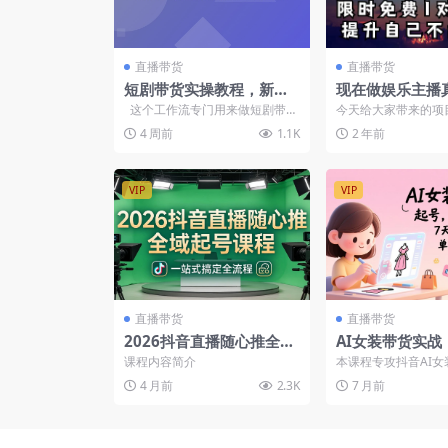
直播带货
直播带货
短剧带货实操教程，新手
现在做娱乐主播
跟学搭建工作流上传素材
变现吗，个位数
这个工作流专门用来做短剧带货
今天给大家带来的项
自动生成
晚上变现纯利一
视频，支持15秒以上的时长不...
做娱乐主播真的还能
4 周前
1.1K
2 年前
位数直播间一晚上变现纯
VIP
VIP
直播带货
直播带货
2026抖音直播随心推全域
AI女装带货实战：
起号课程：一站式搞定直
创作/运营/7天
课程内容简介
本课程专攻抖音AI女
播起号、稳号、放量全流
号，单月带货佣
频带货，系统覆盖从
4 月前
2.3K
7 月前
续经营的全链路。课程.
程(更新4月)