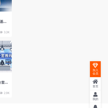
：基础
目库、
能快
3.3K
加入
会员
全套教
配置
首页
生成
2.9K
我的