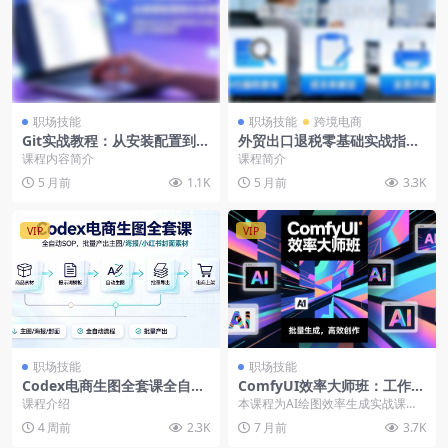
职场技能
职场技能
跨境电商
Git实战教程：从安装配置到分
外贸出口退税零基础实战指
支管理，掌握实际开发中最常
南：公司注册+HS编码查询
课程内容简介
课程简介
用的Git技能，告别代码管理混
+首次退税核查应对
5 月前
1.1K
5 月前
3.3K
乱
VIP
VIP
职场技能
职场技能
Codex电商生图全套课全自动
ComfyUI效率大师班：工作流
SOP，批量产出主图/海报/小
搭建，批量生成，将个人AI出
课程介绍
本课程为AI绘图效率生成实战课，
红书封面素材（飞书文档）
图效率提升5-10倍，月接单收
聚焦于ComfyUI这一高端工作流工
4 周前
2.3K
7 月前
3.7K
入1-3万
具的系统教学...