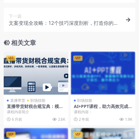
创作与变现技巧
下一篇
文案变现全攻略：12个技巧深度剖析，打造你的赚
钱文案机器
相关文章
VIP
VIP
直播带货
职场技能
职场技能
直播带货财税合规宝典：模式
AI+PPT课程，助力高效完成P
解析、涉税风险、账务处理，
PT，掌握制作思路与设计技
课程内容简介
课程内容：
一堂课搞懂，让直播生意稳赚
巧，提升表达力
6 月前
2.6K
2 年前
1.9K
不赔
VIP
VIP