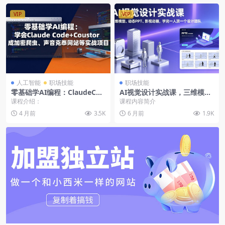
VIP
VIP
人工智能
职场技能
职场技能
零基础学AI编程：ClaudeCod
AI视觉设计实战课，三维模
e+Cursor从入门到精通的智能
型、动态PPT、影视动画，学
课程介绍：
课程内容简介
编程全流程实操
完一人顶一个设计团队
4 月前
3.5K
6 月前
1.9K