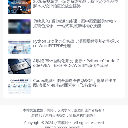
2026短视频线下编导系统实战，商业定位全品类
脚本人设IP拍摄投放全链路
剪映从入门到精通全能课：画中画蒙版关键帧卡
点调色抠像，一站式掌握剪辑核心技能
Python自动化办公实战，漫画图解零基础掌握Ex
celWordPPTPDF处理
AI财务审计自动化开发-更新：Python+Claude C
ode+VBA，Excel/PDF/Word自动化全流程
Codex电商生图全套课全自动SOP，批量产出主
图/海报/小红书封面素材（飞书文档）
本站资源收集于网络，仅供学习，版权归原作者所有！
若侵犯了您的合法权益，请联系我们删除！
Copyright © 2024
小西米副业
- All rights reserved
闽ICP备2023010640号-2