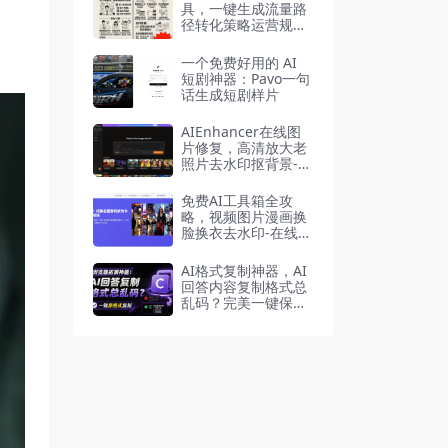
具，一键生成流量路
径转化策略运营规划
0-1全流程
一个免费好用的 AI
短剧神器：Pavo一句
话生成短剧样片
AIEnhancer在线图
片修复，高清放大老
照片去水印抠背景-在
线工具
免费AI工具箱全攻
略，视频图片漫画换
脸换衣去水印-在线工
具
AI格式复制神器，AI
回答内容复制格式总
乱码？完美一键保留
原格式复制，浏览器
插件Copy With For
mat