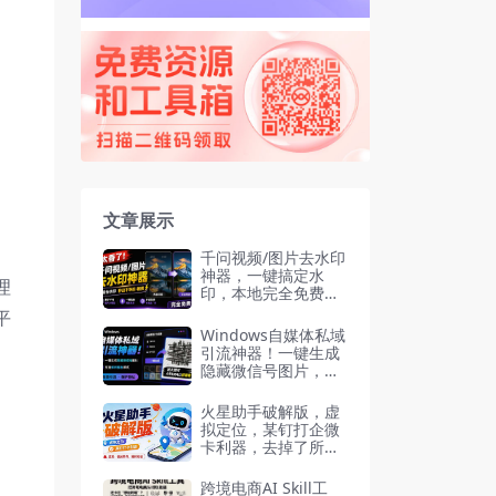
文章展示
千问视频/图片去水印
神器，一键搞定水
理
印，本地完全免费，
浏览器拓展插件
平
Windows自媒体私域
引流神器！一键生成
隐藏微信号图片，支
持多种模板样式，完
全免费 隐图工坊
火星助手破解版，虚
拟定位，某钉打企微
卡利器，去掉了所有
广告，打开即用
跨境电商AI Skill工