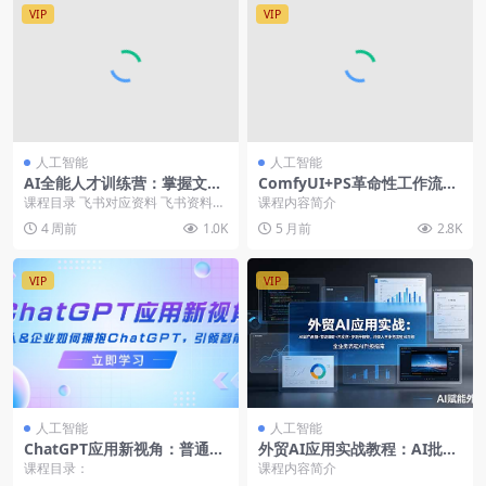
VIP
VIP
人工智能
人工智能
AI全能人才训练营：掌握文案
ComfyUI+PS革命性工作流课
+图像+视频+PPT+数字人+工
程：零基础也能玩转AI绘画，
课程目录 飞书对应资料 飞书资料复
课程内容简介
作流
轻松应对各类商业设计新需求
制链接到浏览器打开看.txt 第7课:PP
4 周前
1.0K
5 月前
2.8K
T制...
VIP
VIP
人工智能
人工智能
ChatGPT应用新视角：普通人
外贸AI应用实战教程：AI批量
&企业如何拥抱ChatGPT，引
做产品图+市场调研+开发信
课程目录：
课程内容简介
领智能潮流
+多语种视频，提升获客效率