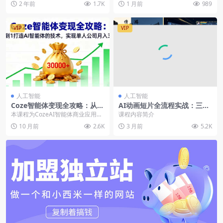
2 年前
1.7K
1 月前
989
VIP
VIP
人工智能
人工智能
Coze智能体变现全攻略：从0
AI动画短片全流程实战：三类
到1打造AI智能体的技术，实
风格（国风打斗/水墨/游戏宣
本课程为CozeAI智能体商业应用实
课程内容简介
现单人公司月入3万+
发），附素材
战课，系统覆盖从技术入门到商业
10 月前
2.6K
3 月前
5.2K
变现的全链路。...