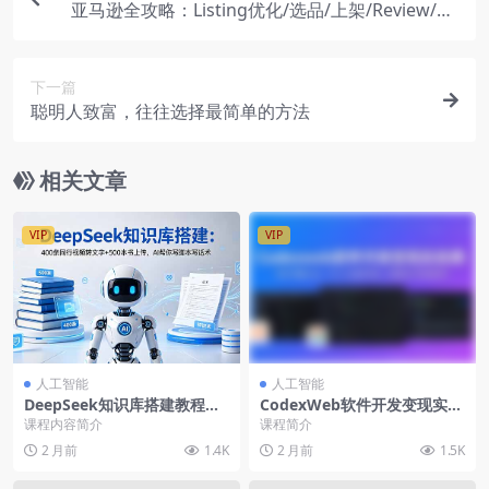
亚马逊全攻略：Listing优化/选品/上架/Review/PP
C/秒杀/优惠券/无水印课
下一篇
聪明人致富，往往选择最简单的方法
相关文章
VIP
VIP
人工智能
人工智能
DeepSeek知识库搭建教程：
CodexWeb软件开发变现实战
短视频批量采集+电子书上
课：7天零基础入门，从工具
课程内容简介
课程简介
传，大幅提升学习与工作效率
开发到软件变现全链路，不是
2 月前
1.4K
2 月前
1.5K
学代码是做出能交付的软件