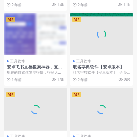
出生时间推算命运，原理来自我国
行数据— 标题 链接 想要数提高人...
2 年前
1.4K
2 年前
1.1K
古老的易经文化。所有...
VIP
VIP
工具软件
工具软件
安卓飞书文档搜索神器，支持
取名字典软件【安卓版本】
一键检索全网公开飞书文档内
现在的自媒体发展很快，很多人喜
取名字典软件【安卓版本】 会员
容
欢把自己整理的内容中放在飞书文
可免费获取全站资源，立即开通会
1 年前
1.3K
2 年前
809
档中所以飞书文档一直...
员
VIP
VIP
工具软件
工具软件