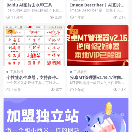
Baidu Ai图片去水印工具
Image Describer | AI图片描
述工具——智能解析图片隐藏
baidu的AI去水印接口刚试了下发
Image Describer 是一款基于人工
细节、情感、含义与数据图表
现还能用 效果还挺好的 &nbs...
智能的图片解析工具，能够智能识
11 月前
2.8K
1 年前
2.1K
【在线工具】
别并...
VIP
VIP
工具软件
工具软件
个性签名生成器，支持多种书
安卓MT管理器v2.16.1/逆向修
法格式，输出效果强大，逼真
改神器 本地VIP已解锁
一个艺术签名设计工具，可以让用
MT管理器是一款强大的文件管理工
字体设计，签名设计软件
户编辑和定制自己的名字，通过变
具和APK逆向修改神器。如果你喜
1 年前
877
2 年前
1.1K
换颜色、字体等来达到...
欢它的双窗口操作...