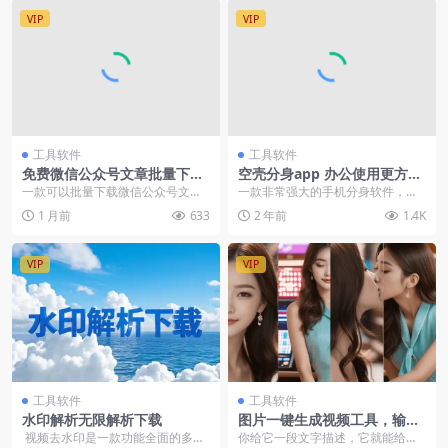
VIP
VIP
工具软件
工具软件
免费微信公众号文章批量下载
空壳分身app 办公使用更方便
工具，支持公众号视频、音
解锁专业版
一款可以批量下载微信公众号文章
一款非常强大的手机分身软件，你
频、图片一键下载
内容的小工具，无需安装证书，支
可以快速的在这里面进行操作，几
1 月前
633
2 年前
1.4K
持Window、Ma...
乎所有的功能直接就能...
VIP
VIP
工具软件
工具软件
水印解析无限解析下载
图片一键生成视频工具，输入
文字即可一键生成视频，纯本
视频去水印是一款功能全面的多媒
你给它一段文字描述，它就能给你