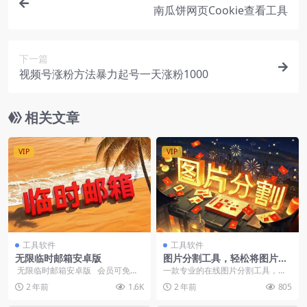
南瓜饼网页Cookie查看工具
下一篇
视频号涨粉方法暴力起号一天涨粉1000
相关文章
VIP
VIP
工具软件
工具软件
无限临时邮箱安卓版
图片分割工具，轻松将图片切
割成网格布局【在线工具】
无限临时邮箱安卓版 会员可免费
一款专业的在线图片分割工具，可
获取全站资源，...
轻松将图片切割成网格布局，特别
2 年前
1.6K
2 年前
805
适用于制作 Inst...