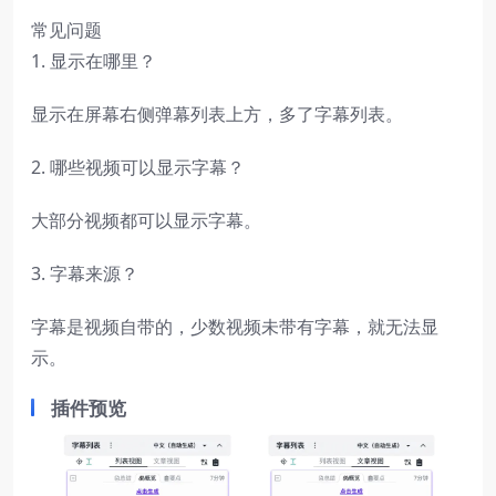
常见问题
1. 显示在哪里？
显示在屏幕右侧弹幕列表上方，多了字幕列表。
2. 哪些视频可以显示字幕？
大部分视频都可以显示字幕。
3. 字幕来源？
字幕是视频自带的，少数视频未带有字幕，就无法显
示。
插件预览