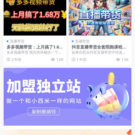
VIP
VIP
直播带货
直播带货
多多视频带货：上月搞了1.68
抖音直播带货全套陪跑课程：
万，无脑搬运就行了
千川投放+稳号起号全流程！
多多视频带货 我先简单概括一下，
如果你想在抖音直播带货中快速起
我们是做什么的，抖音带货想必大
号、稳号并实现千川精准投放，这
2 年前
1.6K
1 年前
1.5K
家都知道，就是发视...
套从0到1的陪跑课程...