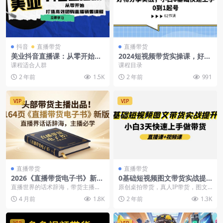
抖音
直播带货
直播带货
美业抖音直播课：从零开始，
2024短视频带货实操课，好物
打造高效团购直播销售（无水
分享实战，小白0基础快速上
课程适合人群
课程目录
印课程）
手，0到1起号
2 年前
1.5K
2 年前
991
VIP
VIP
直播带货
直播带货
2026《直播带货电子书》新
0基础短视频图文带货实战提
版，直播界话术辞海，主播必
升班(直播课+视频课)：小白3
直播世界的话术辞海，带货主播必
原创桌拍带货，真人IP带货，图文
学-164页
天快速上手做带货
须学习
带货，无样品带货,薅羊毛好物直播
4 月前
1.8K
2 年前
1.3K
带货