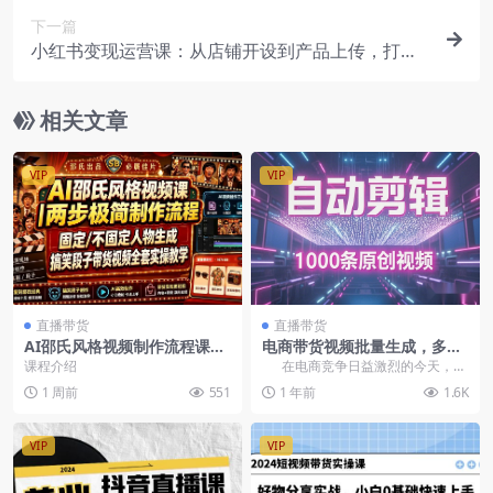
下一篇
小红书变现运营课：从店铺开设到产品上传，打造
吸睛爆款 全方位提升收入
相关文章
VIP
VIP
直播带货
直播带货
AI邵氏风格视频制作流程课，
电商带货视频批量生成，多混
固定/不固定人物生成，无厘头
剪技巧助力推荐流量
课程介绍
在电商竞争日益激烈的今天，带
搞笑段子带货爆款视频全套实
货视频成为了吸引顾客、提升销量
1 周前
551
1 年前
1.6K
操
的重要手段...
VIP
VIP