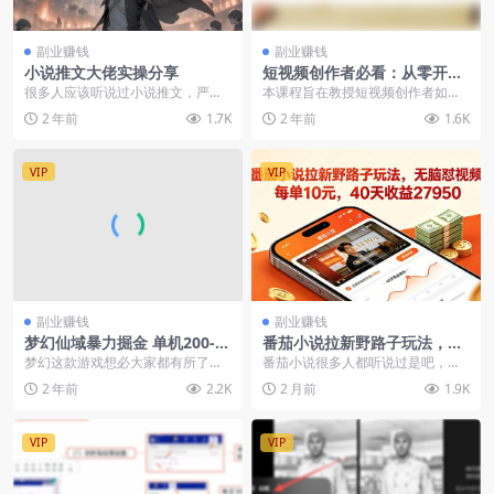
副业赚钱
副业赚钱
小说推文大佬实操分享
短视频创作者必看：从零开始
打造爆款视频教程，日收益30
很多人应该听说过小说推文，严格
本课程旨在教授短视频创作者如何
0+橱窗盈利秘诀
意义上来说，它并不是一个新项
通过有效的文案、作品制作思路、
2 年前
1.7K
2 年前
1.6K
目，推出的时间比抖音还...
引流技巧和橱窗搭建来...
VIP
VIP
副业赚钱
副业赚钱
梦幻仙域暴力掘金 单机200-3
番茄小说拉新野路子玩法，无
00没有硬性要求
脑怼视频，每单10元，40天收
梦幻这款游戏想必大家都有所了解
番茄小说很多人都听说过是吧，是
益27950
这款游戏游戏的长久性和稳定性都
不是感觉已经很多的项目了，肯定
2 年前
2.2K
2 月前
1.9K
是非常强悍的不用担心...
不能做了。还真不是，...
VIP
VIP