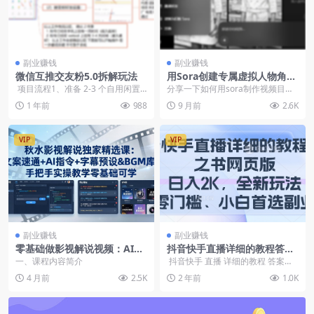
副业赚钱
副业赚钱
微信互推交友粉5.0拆解玩法
用Sora创建专属虚拟人物角色
教程（飞书文档教程）
项目流程1、准备 2-3 个自用闲置
分享一下如何用sora制作视频目前
实名微信账号，必须没有违规并且
在使用这个AI工具做视频的，可以
1 年前
988
9 月前
2.6K
注...
去看看 &nb...
VIP
VIP
副业赚钱
副业赚钱
零基础做影视解说视频：AI文
抖音快手直播详细的教程答案
案指令+智能字幕+背景音乐库
之书网页版，目入2K，全新玩
一、课程内容简介
抖音快手 直播 详细的教程 答案之
+剪辑全流程
法，搭配文档和网页，零门
书网页版，目入2K，全新玩法，搭
4 月前
2.5K
2 年前
1.0K
槛、小白首选副业
配...