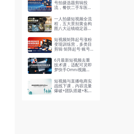
号拍摄选题剪辑投
流，餐饮二手车医疗
多行业爆款账号拆解
实操课
一人拍摄短视频全流
程，五大景别黄金构
图八大运镜稳定器转
场
短视频矩阵起号涨粉
变现训练营，多类目
剪辑·矩阵起号·账号
出售，零基础无露脸
稳涨粉落地变现全课
6月最新短视频去重
技术课，适配可灵即
梦快手Omni视频
号，分镜底层重构规
避平台查重
短视频与直播电商实
战线下课，内容流量
爆破+团队搭建+私域
成交，从0到1搭建流
量团队与标准化SOP