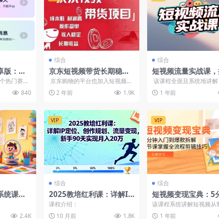
综合
综合
卓版：情
京东短视频带货长期稳定
短视频流量实战课，
件自动生
收益，成本低利润高，操
平台玩法与变现秘诀
个热门赛
京东购物的平台也加入短视频了
该课程全面且系统地讲解
多平台变现
作简单
聊天对话，
京东短视频早就出了，只是因为
频流量获取的整个流程。
840
2 年前
1.9K
1 年前
没有怎么宣传...
适合的平台、...
VIP
VIP
综合
综合
系统课：
2025教培红利课：详解IP
短视频变现宝典：5
掌握原创
定位、创作规划、流量变
门到爆款拆解，9节
课程介绍：
该课程系统讲解短视频从
程制作
现，新手90天实现月入20
全流程剪辑技巧
变现的全流程，包含爆款
2.4K
10 月前
1.8K
1 年前
画面处理、版权保护等核心.