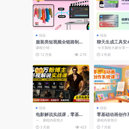
综合
综合
服装类短视频全链路制
聊天生成工具安
作：30天掌握算法适配剪
侣聊天对话，软
课程介绍：
今天我给大家分享一
辑术，完播率提升25%
成，QQ短视频
道，用软件制作情侣
12 月前
2.7K
2 年前
自动生成原创视...
VIP
VIP
综合
综合
电影解说实战课，零基础A
零基础动画创作
I+人工文案剪映PR剪辑发
从剧本到成片，
一、课程内容简介
课程内容简介
布全流程
短视频动画全流
3 天前
423
7 月前