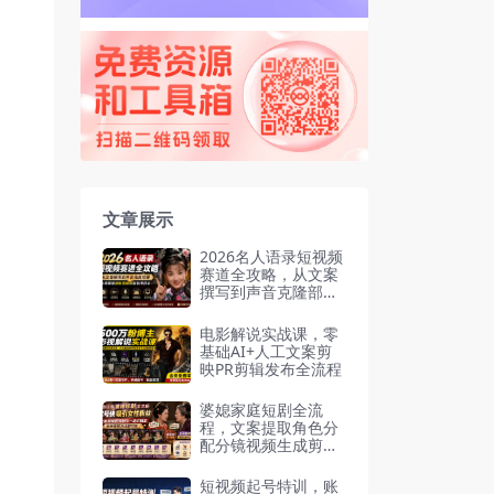
文章展示
2026名人语录短视频
赛道全攻略，从文案
撰写到声音克隆部
署，系统掌握涨粉变
现双赢制作技术
电影解说实战课，零
基础AI+人工文案剪
映PR剪辑发布全流程
婆媳家庭短剧全流
程，文案提取角色分
配分镜视频生成剪
辑，多种变现方式
短视频起号特训，账