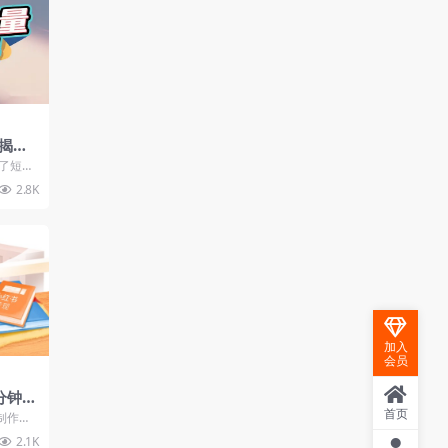
揭秘
了短视
从挑选
2.8K
加入
会员
分钟入
课掌握
首页
制作到
拆解、
2.1K
..