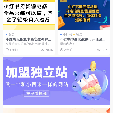
VIP
VIP
署店
小红书
署店
小红书无货源电商实战教程，
小红书电商实战课，开店流程
全品类都可以做，零成本月入
到售后处理，全方位指导，助
今天给大家分享的副业项目是小红
课程内容：
过万运营方案
你打造爆款店铺
书无货源电商。
1 年前
70.1K
2 年前
2.1K