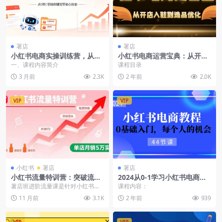
署店
署店
小红书电商实操训练营，从开
小红书电商运营宝典：从开店
店流程到稳定出单，新手快速
入驻到选品优化，一站式解决
一、课程内容简介
课程目录
起量不再难
你的电商难题
3 月前
2.3K
2 年前
2.0K
VIP
VIP
小红书
署店
署店
小红书流量特训营：突破流量
2024从0-1学习小红书电商，0
瓶颈，实现店铺持续增长，单
基础入门，每个人的机会（44
薯店班进阶流量课‌是针对小红书电
课程内容：
店月销5万实战
节）
商运营者的升级课程，聚焦流量获
11 月前
3.1K
2 年前
939
取与变...