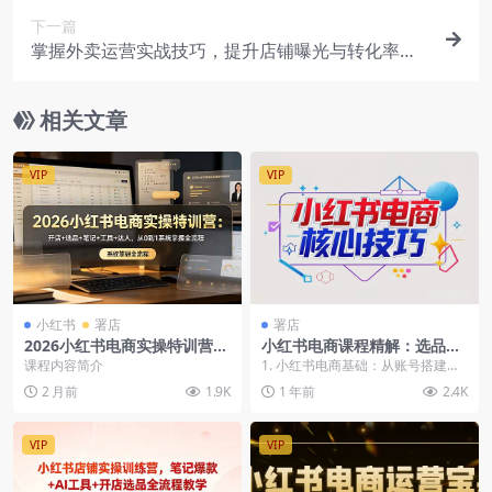
下一篇
掌握外卖运营实战技巧，提升店铺曝光与转化率，
轻松实现冲单爆单
相关文章
VIP
VIP
小红书
署店
署店
2026小红书电商实操特训营，
小红书电商课程精解：选品策
开店选品笔记创作工具提效达
略、封面设计、文案撰写，提
课程内容简介
1. 小红书电商基础：从账号搭建到
人运营全链路
升播放量与订单的核心技巧
选品技巧学习小红书电商的第一步
2 月前
1.9K
1 年前
2.4K
是了解如何搭建账...
VIP
VIP