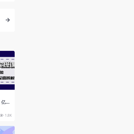
到
，亿级
略规划
解
1.8K