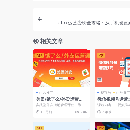
TikTok运营变现全攻略：从手机设
造，再到Shopify建站
相关文章
VIP
VIP
运营推广
视频号
运营推广
美团/饿了么/外卖运营
微信视频号运营
课：进店率分析+下单率优
起号方法、直播
实战型外卖店铺管理课程，聚焦
课程内容：1.视频号
化+推广工具，破解流量瓶
建设
数据驱动运营与平台规则应用。
的区别(1).mp42.
11 月前
2.0K
2 年前
课程从基础数据分析（进店...
种玩法(1)...
颈
VIP
VIP