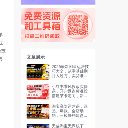
单
业
操技
文章展示
要
2026最新闲鱼运营技
巧大全，从零基础到
月入过万，卖货准
备、链接搭建到选品
定价
小红书乘风投放实操
课，开户返点标准投
搭建莱卡定向，新店
建模撬动笔记自然流
量
淘宝高阶运营课：选
品、爆款、全店动
销，三模块构建盈利
闭环，月入破5万
天猫淘宝无界线下