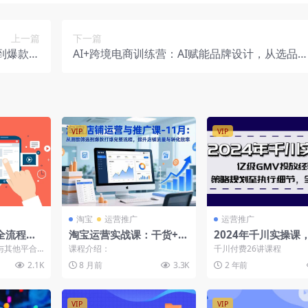
上一篇
下一篇
置到爆款打
AI+跨境电商训练营：AI赋能品牌设计，从选品
与收益提取
市场定位实战
VIP
VIP
淘宝
运营推广
运营推广
全流程，
淘宝运营实战课：干货+新
2024年千川实操课
流程私域
规解析+爆款复盘-11月更
GMV投放经验，策
与其他平合
课程介绍：
千川付费26讲课程
新
至执行细节，全面拆
视频号现阶段各
2.1K
8 月前
3.3K
2 年前
VIP
VIP