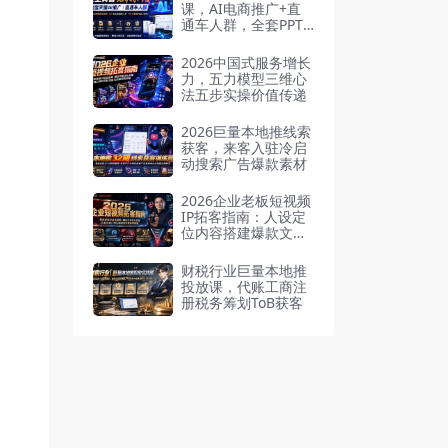
课，AI电商推广+直
通车人群，全套PPT+
SOP思维导图资料包
2026中国式服务增长
力，五力模型三维心
法五步实操价值传递
2026巨量本地推线索
获客，来客入驻冷启
动搜索广告爆款素材
2026企业老板短视频
IP拓客指南：人设定
位内容搭建爆款文案
镜头引导，打通公域
引流私域成交完整获
财税行业巨量本地推
客链路
投放课，代账工商注
册税务筹划ToB获客