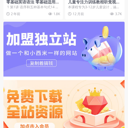
零基础英语语法 零基础适用
儿童专注力训练教程听觉视觉
（全集50讲）【虚拟资源】
注意力全套音频视频早教课程
1 第1讲 语序和五种基本句式14 第
本课程专为3-12岁儿童设计，涵盖
电子版
14进 副运27 第27讲 情...
听觉与视觉注意力综合训练，通过
2 年前
1.8K
12 月前
3.7K
科学的音频、视频...