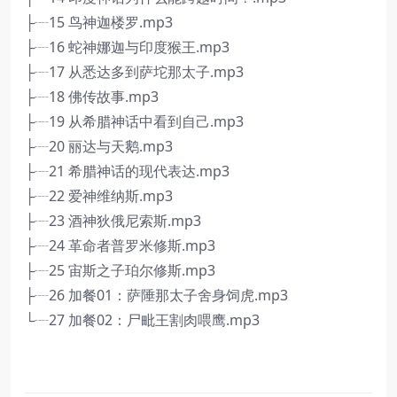
├┈15 鸟神迦楼罗.mp3
├┈16 蛇神娜迦与印度猴王.mp3
├┈17 从悉达多到萨坨那太子.mp3
├┈18 佛传故事.mp3
├┈19 从希腊神话中看到自己.mp3
├┈20 丽达与天鹅.mp3
├┈21 希腊神话的现代表达.mp3
├┈22 爱神维纳斯.mp3
├┈23 酒神狄俄尼索斯.mp3
├┈24 革命者普罗米修斯.mp3
├┈25 宙斯之子珀尔修斯.mp3
├┈26 加餐01：萨陲那太子舍身饲虎.mp3
└┈27 加餐02：尸毗王割肉喂鹰.mp3