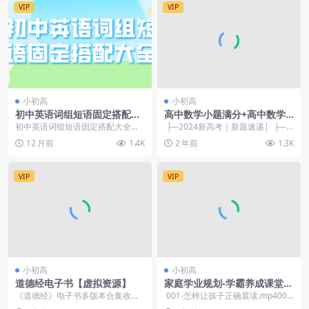
VIP
VIP
小初高
小初高
初中英语词组短语固定搭配大
高中数学小题满分+高中数学1
全专项练习中考英语1920个短
5讲+新高考题目速递【虚拟资
初中英语词组短语固定搭配大全专
├─2024新高考｜新题速递│ ├─
语电子版
源】
项练习中考英语1920个短语电子版
新题速递试卷│ │ └─2...
12 月前
1.4K
2 年前
1.3K
（全国通用），w...
VIP
VIP
小初高
小初高
道德经电子书【虚拟资源】
家庭学业规划-学霸养成课堂五
合一 【热卖虚拟资源】
《道德经》电子书多版本合集收录
001-怎样让孩子正确晨读.mp4002
了包括河上本、王弼本、傅奕本、
-小学一定要养成的八个习惯....