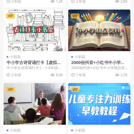
2 年前
1.2K
2 年前
2.8K
帛书本、竹简本在内的...
VIP
VIP
小初高
小初高
中小学古诗背诵打卡【虚拟资
2000份抖音+小红书中小学精
源】
品资料高清可打印电子版【虚
中小学古诗背诵打卡├┈1-6年级必
2000份抖音+小红书中小学精品资
拟资源】
背古诗.docx├┈艾宾浩斯小学必背
料高清可打印电子版📚 项目简介本
2 年前
6.0K
1 年前
2.7K
古诗75+...
资源包包含20...
VIP
VIP
小初高
小初高