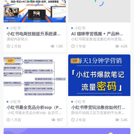
小红书
小红书
小红书电商技能提升系统课，
AI 猫咪带货视频 + 产品种
选品笔记拍摄剪辑起号运营全
草！小红书萌宠赛道变现攻略
课程内容简介
小红书萌宠赛道流量红利与变现逻
链路
辑小红书 “猫咪”“萌宠” 话题 30 天互
2 月前
1.9K
1 年前
4.0K
动增量...
VIP
VIP
小红书
小红书
小红书最全竞品分析sop（PD
小红书带货玩法教你如何打造
F文档）
爆款笔记销量倍增
小红书最全竞品分析sop 会员可免
跟动不动就几百万卖家的平台来
费获取全站资源，立即开...
说，小红书的竞争几乎可以忽略，
1 月前
997
2 年前
3.4K
老师测试的大红海类目，...