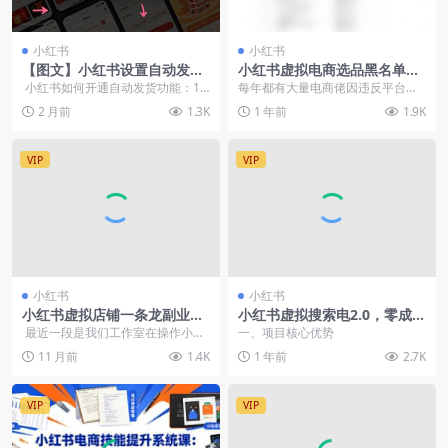
小红书
小红书
【图文】小红书设置自动发货
小红书虚拟电商选品黑名单
开通详细步骤教程
（飞书文档教程）
小红书如何开通自动发货功能：1.
每年都有大量电商佬因违反平台政
打开小红书千帆网页版并登录。2.
策被封号，销量锐减，甚至面临诉
2 月前
1.3K
1 年前
1.9K
...
讼风险。因此编写了两...
VIP
VIP
小红书
小红书
小红书虚拟店铺一条龙副业玩
小红书虚拟搜索电2.0，零成本
法，单天单号变现500+（飞书
自动发货被动收入，SEO优化
最近一段是我们工作室在操作小红
一、项目核心优势
文档教程）
+矩阵放大实战指南
书虚拟店铺这个项目，整体还是不
11 月前
1.4K
1 年前
2.7K
错的，也...
VIP
VIP