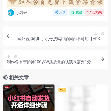
小西米
分享
收藏
点赞(
0
)
上一篇
国外虚拟临时手机号接码用的国内不可用【APK手
机端使用】
下一篇
制作各省守护神100多W播放量的视频只需要1分钟
就能完成【揭秘】
相关文章
VIP