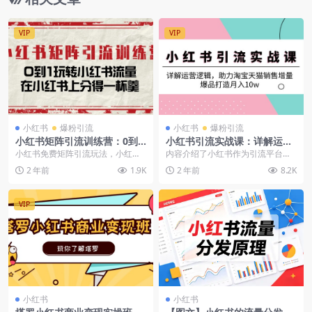
VIP
VIP
小红书
爆粉引流
小红书
爆粉引流
小红书矩阵引流训练营：0到1
小红书引流实战课：详解运营
玩转小红书流量，在小红书上
逻辑，助力淘宝天猫销售增
小红书免费矩阵引流玩法，小红书
内容介绍了小红书作为引流平台的
分得一杯羹-14节课
量，爆品打造月入10w
矩阵截流玩法，小红书付费投放玩
价值，包括其月活用户数和购买需
2 年前
1.9K
2 年前
8.2K
法，会教大家从0到1...
求，以及如何利用小红...
VIP
小红书
小红书