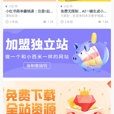
小红书
小红书
小红书商单赚钱课：注册/起
免费无限制，AI一键生成小红
号/涨粉/开通蒲公英/变现赚钱
书原创视频，商单+带货，单
课程目录：
大家好，欢迎来到本次教学视频！
（25节课）
账号日收益1000+
本次我们分享的是一个前所未有的
2 年前
1.7K
2 年前
1.6K
项目——利用AI技术...