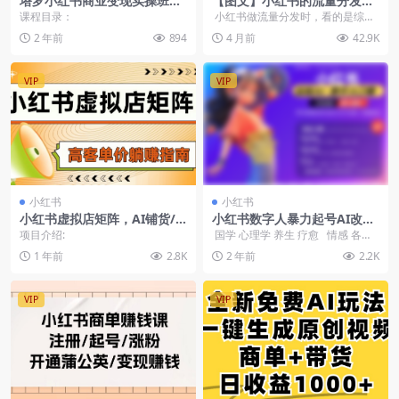
塔罗小红书商业变现实操班，
【图文】小红书的流量分发原
玩你了解塔罗，玩转小红书塔
理
课程目录：
小红书做流量分发时，看的是综合
罗变现（10节课）
得分，看平台自己的 CES 评分公式
2 年前
894
4 月前
42.9K
你...
VIP
VIP
小红书
小红书
小红书虚拟店矩阵，AI铺货/
小红书数字人暴力起号AI改写
笔记狂怼/选品搬运/自动发
文案
项目介绍:
国学 心理学 养生 疗愈 情感 各种
货，高客单价躺赚指南
赛道疯狂赚米 每天20分钟...
1 年前
2.8K
2 年前
2.2K
VIP
VIP