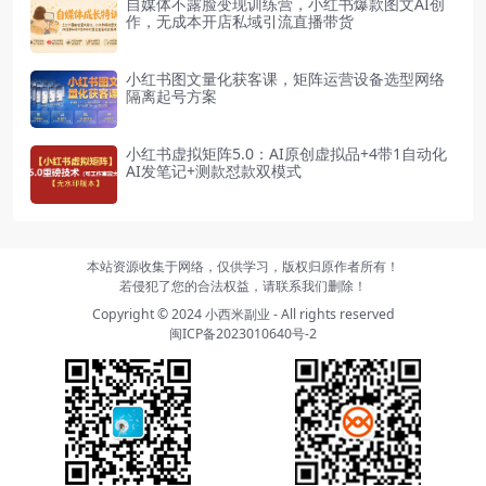
自媒体不露脸变现训练营，小红书爆款图文AI创
作，无成本开店私域引流直播带货
小红书图文量化获客课，矩阵运营设备选型网络
隔离起号方案
小红书虚拟矩阵5.0：AI原创虚拟品+4带1自动化
AI发笔记+测款怼款双模式
本站资源收集于网络，仅供学习，版权归原作者所有！
若侵犯了您的合法权益，请联系我们删除！
Copyright © 2024
小西米副业
- All rights reserved
闽ICP备2023010640号-2