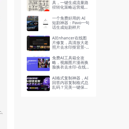
具，一键生成流量路
径转化策略运营规划
0-1全流程
一个免费好用的 AI
短剧神器：Pavo一句
话生成短剧样片
AIEnhancer在线图
片修复，高清放大老
照片去水印抠背景-在
线工具
免费AI工具箱全攻
略，视频图片漫画换
脸换衣去水印-在线工
具
AI格式复制神器，AI
回答内容复制格式总
乱码？完美一键保留
原格式复制，浏览器
插件Copy With For
mat