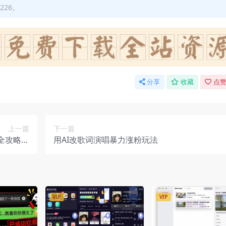
226。
分享
收藏
点赞
上一篇
下一篇
全攻略，
用AI改歌词演唱暴力涨粉玩法
与转化率
VIP
VIP