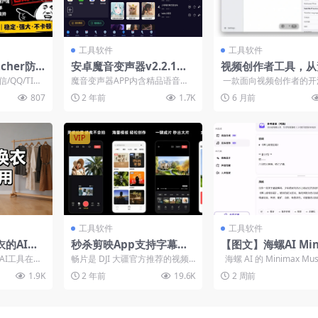
工具软件
工具软件
tcher防
安卓魔音变声器v2.2.1绿
视频创作者工具，从
信QQTI
化版 各场景适用 解锁会员
获取到字幕编辑与 AI
信/QQ/TIM
魔音变声器APP内含精品语音
一款面向视频创作者的开
键操作
版
开源免费使
包，素材包括李云龙、小猪佩
工作站提供从素材获取到
807
2 年前
1.7K
6 月前
奇、萝莉，等精品语音包，还...
辑与 AI ...
VIP
工具软件
工具软件
的AI工
秒杀剪映App支持字幕生
【图文】海螺AI Min
成内置海量预设免费使用
x Music 3.0 上线
AI工具在线
畅片是 DJI 大疆官方推荐的视频
海螺 AI 的 Minimax Mu
剪辑神器大疆畅片最新版
户免费生成500首歌
剪辑 app，拍剪功能深度契合 DJI
发了 3...
1.9K
2 年前
19.6K
2 周前
用户使...