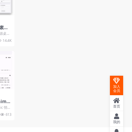
素材
 翻译
源桌面
字幕编
14.4K
加入
会员
ima
首页
，新用
sic 悄悄
613
我的