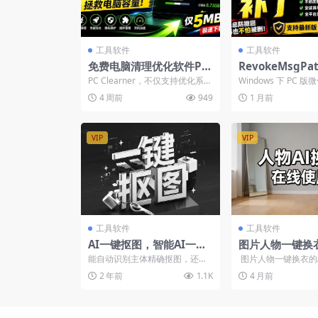
工具软件
工具软件
免费电脑清理优化软件PC
RevokeMsgPa
Clearner，一键清理垃圾
撤回多开工具，微
PC Clearner，不仅支持优化系统
Windows 下 PC 版微
管理启动项卸载程序扫描
M防撤回补丁一
设置、清理电脑垃圾、提升硬件
的防撤回多开工具！
4 周前
949
1 月前
性能，还支持...
用，...
注册表
VIP
VIP
工具软件
工具软件
AI一键抠图，智能AI一键
图片人物一键换衣
抠图，安卓软件
具网站-在线工具
能自动识别主体精确抠图，还支
图片人物一键换衣的
持批量处理；酷雀AI智能抠图，
使用 会员可免...
2 年前
1.1K
4 月前
可处理复杂背景及细节繁...