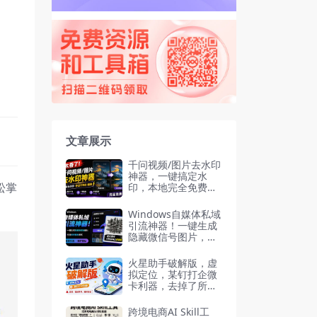
文章展示
千问视频/图片去水印
神器，一键搞定水
松掌
印，本地完全免费，
浏览器拓展插件
Windows自媒体私域
引流神器！一键生成
隐藏微信号图片，支
持多种模板样式，完
全免费 隐图工坊
火星助手破解版，虚
拟定位，某钉打企微
卡利器，去掉了所有
广告，打开即用
跨境电商AI Skill工