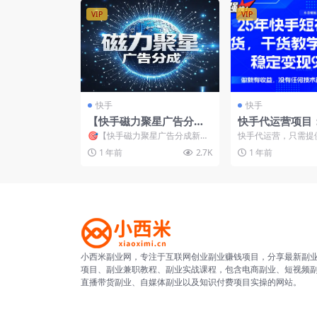
VIP
VIP
快手
快手
【快手磁力聚星广告分成
快手代运营项目
新玩法】收益稳定，详细
号即可坐享佣金
🎯【快手磁力聚星广告分成新玩
快手代运营，只需提
实操流程！
松日入900+
法】收益稳定，详细实操流程！
可坐收佣金分成，无
1 年前
2.7K
1 年前
在短视频和直播领域，快手...
需选品，无需直播，团队
小西米副业网，专注于互联网创业副业赚钱项目，分享最新副
项目、副业兼职教程、副业实战课程，包含电商副业、短视频
直播带货副业、自媒体副业以及知识付费项目实操的网站。