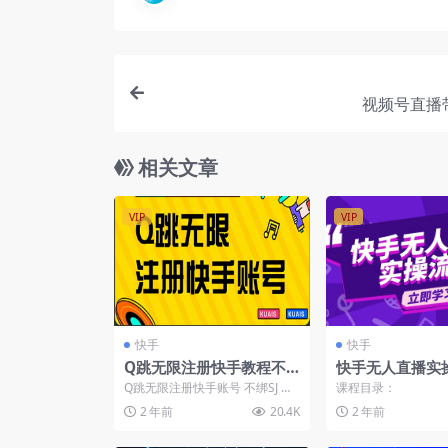
视频号直播
相关文章
VIP
VIP
快手
快手
Q跳无限注册快手教程不
快手无人直播实
跳激活
从选品到素材录制,
Q跳无限注册快手账号 不绑SJ 不
课程目录：
播搭建, 开播设
跳激活可点赞 可关注 可收藏 可
2 年前
20.4K
2 年前
发作品 流量正...