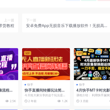
上一篇
下一篇
带货教程
安卓免费App无损音乐下载播放软件！无损高清
随便下载，不收费，全网音乐都能免费听！
VIP
VIP
快手
快手
操流程：
快手直播间转播玩法简单
4月快手MT卡时光
 OBS直
躺赚，真正的全无人直
玩法：零剪辑搬运技
今天给大家分享的这个玩法是之
课程介绍： 利用快手漏
置一步到位
播，小白轻松上手月入1W
画面稳定不丢帧
前都没有人分享出来过的傻瓜式
作品，无需剪辑，1：1搬
2.5K
2 年前
1.2K
3 月前
无人直播玩法，纯躺赚。因...
分钟一条作品，所有视...
+