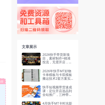
文章展示
2026快手带货新项
目，素材制作+精准
投流，无需开店，无
需售后，新手一天佣
金1000+
2026年快手MT好物
卡单模板与卡双模板
搬运技术2套方案实
内容
测有效
快手短视频带货速成
课：定位开店选品到
全站推广，三种带货
模式全拆解
4月快手MT卡时光影