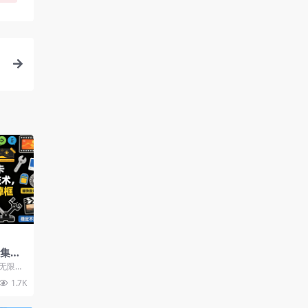
影集新
巧，
洞无限怼
运，几
1.7K