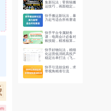
集新玩法：零剪辑搬
运技巧，画面稳定不
丢帧
快手搬运新玩法，暴
力起号适合所有赛道
快手平台专属财务
课：电商会计必备对
账技能，精准核算利
润、规避财务风险
快手好物玩法，精细
化运营低消耗高投产
稳定出单打法（飞书
文档教程）
快手引流创业粉，求
带视角精准引流
(
0
)