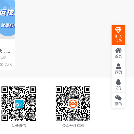
加入
会员
术，带
，效
首页
以操作
器操作效
2.7K
我的
QQ
微信
站长微信
公众号领福利