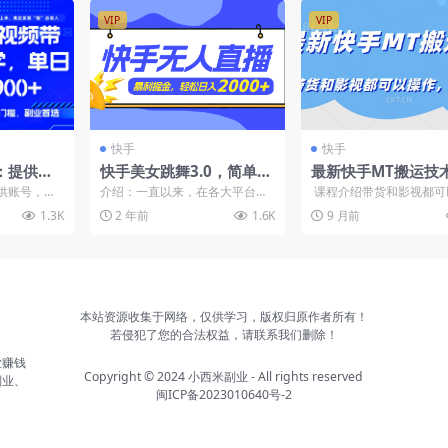
VIP
VIP
快手
快手
：提供账
快手美女跳舞3.0，简单无
最新快手MT搬运技
分成，轻
脑，轻轻松松日入2000+
货和影视都可以操作
供账号，就
介绍：一直以来，在各大平台
课程介绍带货和影视都可
果自测
需剪辑，无
上，但凡与美女有关的内容从来
需要安卓手机，MT管理
1.3K
2 年前
1.6K
9 月前
全...
都是吸引流量的关键。因为赚...
果自测&n...
本站资源收集于网络，仅供学习，版权归原作者所有！
若侵犯了您的合法权益，请联系我们删除！
业赚钱
Copyright © 2024
小西米副业
- All rights reserved
副业、
闽ICP备2023010640号-2