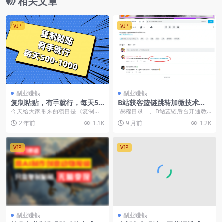
相关文章
VIP
VIP
副业赚钱
副业赚钱
复制粘贴，有手就行，每天50
B站获客篮链跳转加微技术教
0-1000
程
今天给大家带来的项目是《复制粘
课程目录一、B站蓝链后台开通教
贴，有手就行，每天500-1000》
程.mp4三、蓝链后台设置跳转加V
2 年前
1.1K
9 月前
1.2K
教程...
VIP
VIP
副业赚钱
副业赚钱