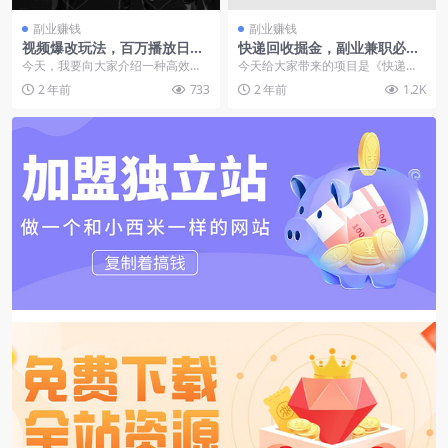
副业赚钱
副业赚钱
视频爆改玩法，百万播放日入
快递回收掘金，副业兼职必备
3000+，高互动率助你收益翻
项目，新手当天上手，轻松实
今天，我要向大家介绍一种高效的
今天给大家带来的项目是《快递回
倍
现日入300＋
视频创作方法，这种方法不仅覆盖
收掘金，副业兼职必备项目，新手
2 年前
733
2 年前
1.2K
了广泛的受众群体，而...
当天上手，轻松实现日...