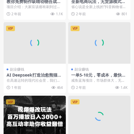
教你免费制作吸睛动物合成视
全新电商玩法，无货源模式，
频，轻松月入过万！
人人均可做电商！日入1000+
项目介绍：大家应该都有刷到过一
省心说是全新上线的“抖音购物省钱
些动物之间的打斗视频，但这类视
平台”，为抖客提供丰富多样的抖音
2 年前
1.1K
2 年前
801
频往往没有创新性，很...
商家的爆款商品，
VIP
VIP
副业赚钱
副业赚钱
AI Deepseek打造治愈熊猫世
一单5-10元，零成本，最快当
界，萌化你的疲惫
天即可出单
在高速运转的现代社会里，我们着
咸鱼蓝海项目，市场群体大，无技
力塑造 “治愈型大熊猫” ...
术含量，只需上传即可，一单5-10
1 年前
464
2 年前
1.4K
元，无任何成本，...
VIP
VIP