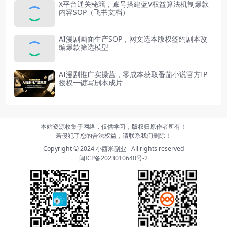
X平台通关秘籍，账号搭建蓝V权益算法机制爆款
内容SOP（飞书文档）
AI漫剧画面生产SOP，网文选本版权签约剧本改
编爆款筛选模型
AI漫剧推广实操营，零成本获取番茄小说官方IP
授权一键写剧本成片
本站资源收集于网络，仅供学习，版权归原作者所有！
若侵犯了您的合法权益，请联系我们删除！
Copyright © 2024
小西米副业
- All rights reserved
闽ICP备2023010640号-2