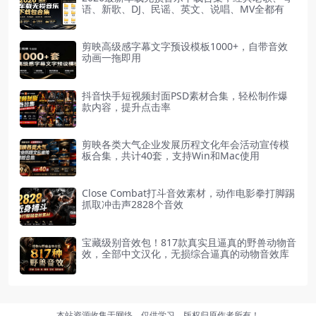
语、新歌、DJ、民谣、英文、说唱、MV全都有
剪映高级感字幕文字预设模板1000+，自带音效
动画一拖即用
抖音快手短视频封面PSD素材合集，轻松制作爆
款内容，提升点击率
剪映各类大气企业发展历程文化年会活动宣传模
板合集，共计40套，支持Win和Mac使用
Close Combat打斗音效素材，动作电影拳打脚踢
抓取冲击声2828个音效
宝藏级别音效包！817款真实且逼真的野兽动物音
效，全部中文汉化，无损综合逼真的动物音效库
本站资源收集于网络，仅供学习，版权归原作者所有！