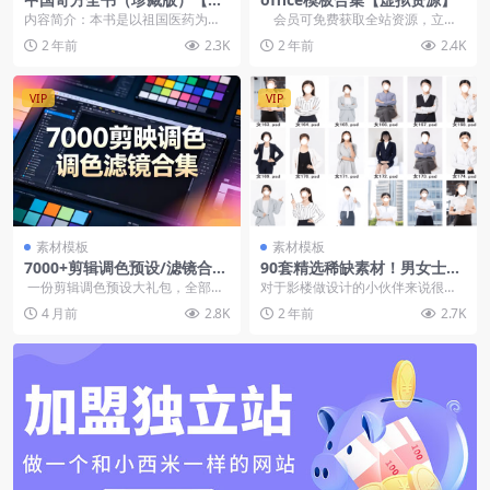
拟资源】
内容简介：本书是以祖国医药为主
会员可免费获取全站资源，立即
的一本独具一格、疗效出奇、方法
开通会员
2 年前
2.3K
2 年前
2.4K
新颖、屡试屡验的古今...
VIP
VIP
素材模板
素材模板
7000+剪辑调色预设/滤镜合
90套精选稀缺素材！男女士职
集，日系/胶片/婚礼/INS风等
业装形象照PSD素材模板，职
一份剪辑调色预设大礼包，全部为
对于影楼做设计的小伙伴来说很不
11种风格，支持剪映/PR/AE/
业装形象照PS设计模板素材
中文分类，且有这各种风格，比
错，里面包含了常见男女生的职业
4 月前
2.8K
2 年前
2.7K
达芬奇
如：日系/...
装形象照素材，入职和...