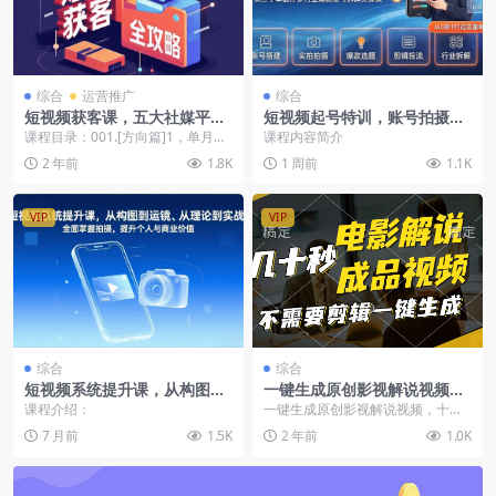
综合
运营推广
综合
短视频获客课，五大社媒平台
短视频起号特训，账号拍摄选
运营全攻略
题剪辑投流，餐饮二手车医疗
课程目录：001.[方向篇]1，单月询
课程内容简介
多行业爆款账号拆解实操课
盘5000+的经验复盘.mp4002.[方...
2 年前
1.8K
1 周前
1.1K
VIP
VIP
综合
综合
短视频系统提升课，从构图到
一键生成原创影视解说视频，
运镜、从理论到实战，全面掌
十秒钟生成文案，解说，背景
课程介绍：
一键生成原创影视解说视频，十秒
握拍摄，提升个人与商业价值
音乐视频成品
钟生成文案，解说，背景音乐视频
7 月前
1.5K
2 年前
1.0K
成品