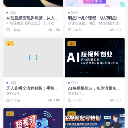
综合
综合
AI短视频变现训练营，从入门
明星IP切片课程：认识明星IP
到精通解决创作难题，实现带
切片及赚钱模式，掌握流量推
AI短视频变现训练营是一门专注于A
该课程涵盖了明星IP切片的全方面
货变现
送和起号框架逻辑
I与短视频结合实现商业变现的课
知识，从基础概念到赚钱方法，再
1 年前
2.5K
2 年前
2.7K
程。它主要面向想...
到视频剪辑和流量推...
VIP
VIP
综合
综合
无人直播全流程解析：手机操
AI短视频创业，实体流量实
作、素材录制剪辑、拼多多与
战，AI/短视频/直播/私域/团
课程目录
课程目录：
抖音开播攻略
队
2 年前
1.8K
2 年前
1.7K
VIP
VIP