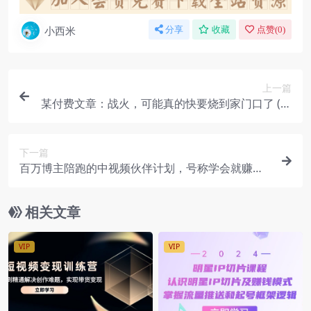
小西米
分享
收藏
点赞(
0
)
上一篇
某付费文章：战火，可能真的快要烧到家门口了 (文
末建议请务必保存)
下一篇
百万博主陪跑的中视频伙伴计划，号称学会就赚
钱，项目包含素材软件等
相关文章
VIP
VIP